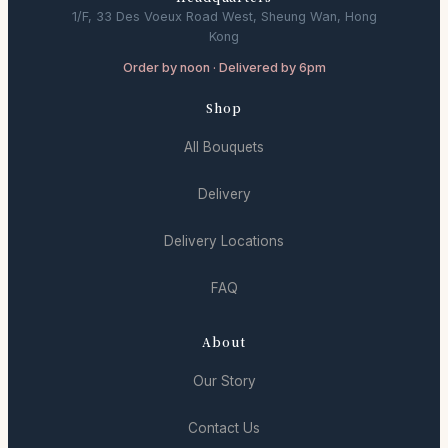
1/F, 33 Des Voeux Road West, Sheung Wan, Hong
Kong
Order by noon · Delivered by 6pm
Shop
All Bouquets
Delivery
Delivery Locations
FAQ
About
Our Story
Contact Us