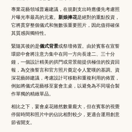
專業花藝領域普遍建議，在規劃支出時應優先考慮照
片曝光率最高的元素。
新娘捧花
是絕對的重點投資，
它將貫穿整個儀式和無數張重要照片，因此值得確保
其質感與獨特性。
緊隨其後的是
儀式背景
或祭壇佈置。由於賓客在宣誓
環節中會將注意力集中在同一方向長達二、三十分
鐘，一個設計精美的拱門或背景能提供極佳的投資回
報，為交換誓言和官方照片奠定令人驚嘆的基調。資
深花藝師建議，考慮設計可移動和重複利用的佈置，
例如將儀式花藝移至宴會主桌，以避免為不同場合製
作單獨的精緻單品。
相比之下，宴會桌花雖然數量龐大，但在賓客的視覺
停留時間和照片中的佔比相對較少，更適合運用創意
節省開支。