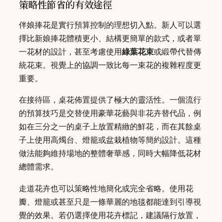
策略性節省的有效途徑
伴娘捧花是實行預算控制的理想切入點。新人可以選
擇比新娘捧花體積更小、結構更簡單的款式，或者單
一花材的設計，甚至考慮使用
綠葉花束
或緞帶代替傳
統花束。視覺上的協調一致比每一束花的複雜程度更
重要。
在接待區，桌花佈置提供了極大的靈活性。一個流行
的預算技巧是交替使用豪華花藝與非花卉替代品，例
如在三分之一的桌子上放置精緻的鮮花，而在其餘桌
子上使用高燭台、燈籠或盆栽植物等簡約設計。這種
做法能夠維持場地的整體奢華感，同時大幅降低花材
總體需求。
走道花卉也可以策略性地簡化或完全省略。使用花
瓣、燈籠或甚至只是一條華麗的地毯都能達到引導視
覺的效果。若仍選擇使用花卉標記，建議隔行放置，