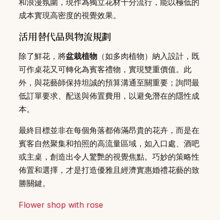
和浪漫氛圍，現作為獨立花材十分流行，能以極低的
成本實現高密度的視覺效果。
活用替代品與物流規劃
除了鮮花，將
盆栽植物
（如多肉植物）納入設計，既
可作桌花又可轉化為賓客禮物，實現雙重價值。此
外，與花藝師保持坦誠的預算溝通至關重要；詢問最
低訂單要求、配送與佈置費用，以避免潛在的隱性成
本。
最終目標並非在每個角落都佈滿昂貴的花卉，而是在
賓客自然聚集和拍照的高流量區域，如入口處、酒吧
或主桌，創造出令人驚艷的視覺焦點。巧妙的策略性
佈置和選擇，才是打造優雅且經濟實惠婚禮花藝的致
勝關鍵。
Flower shop with rose