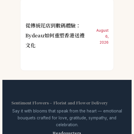
從傳統花店到數碼體驗：
August
Bydeau如何重塑香港送禮
6,
2026
文化
Sentiment Flowers – Florist and Flower Delivery
Say it with blooms that speak from the heart — emotional
bouquets crafted for love, gratitude, sympathy, and
celebration.
Headquarters