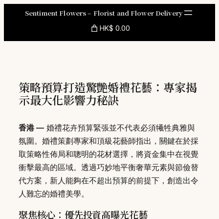
Skip
Sentiment Flowers – Florist and Flower Delivery
to
HK$ 0.00
content
策略預算打造驚艷婚禮花藝：專家揭
示最大化影響力秘訣
香港 —
婚禮花卉預算緊張並不代表必須犧牲典雅與
氛圍。婚禮策劃專家和頂級花藝師指出，關鍵在於採
取策略性佈局和聰明的花材選擇，將資金集中在視覺
衝擊最高的區域。透過巧妙地平衡奢華元素與節儉替
代方案，新人能夠在不超出預算的前提下，創造出令
人難忘的婚禮美學。
聚焦核心：優先投資高曝光花藝