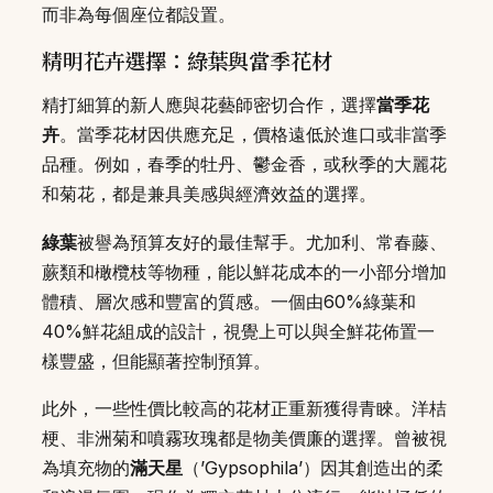
而非為每個座位都設置。
精明花卉選擇：綠葉與當季花材
精打細算的新人應與花藝師密切合作，選擇
當季花
卉
。當季花材因供應充足，價格遠低於進口或非當季
品種。例如，春季的牡丹、鬱金香，或秋季的大麗花
和菊花，都是兼具美感與經濟效益的選擇。
綠葉
被譽為預算友好的最佳幫手。尤加利、常春藤、
蕨類和橄欖枝等物種，能以鮮花成本的一小部分增加
體積、層次感和豐富的質感。一個由60%綠葉和
40%鮮花組成的設計，視覺上可以與全鮮花佈置一
樣豐盛，但能顯著控制預算。
此外，一些性價比較高的花材正重新獲得青睞。洋桔
梗、非洲菊和噴霧玫瑰都是物美價廉的選擇。曾被視
為填充物的
滿天星
（’Gypsophila’）因其創造出的柔