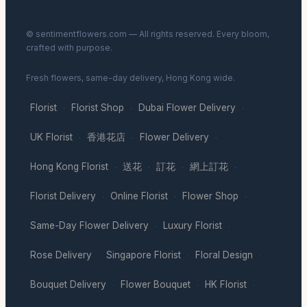
© sentimentflowers.com — All rights reserved. Every bloom,
crafted with purpose.
Fresh flowers, same-day delivery, Hong Kong wide.
Florist
Florist Shop
Dubai Flower Delivery
·
·
·
UK Florist
香港花店
Flower Delivery
·
·
·
Hong Kong Florist
送花
訂花
網上訂花
·
·
·
·
Florist Delivery
Online Florist
Flower Shop
·
·
·
Same-Day Flower Delivery
Luxury Florist
·
·
Rose Delivery
Singapore Florist
Floral Design
·
·
·
Bouquet Delivery
Flower Bouquet
HK Florist
·
·
·