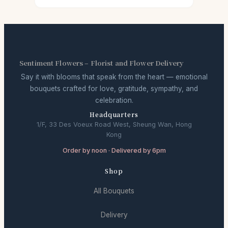
Sentiment Flowers – Florist and Flower Delivery
Say it with blooms that speak from the heart — emotional
bouquets crafted for love, gratitude, sympathy, and
celebration.
Headquarters
1/F, 33 Des Voeux Road West, Sheung Wan, Hong
Kong
Order by noon · Delivered by 6pm
Shop
All Bouquets
Delivery