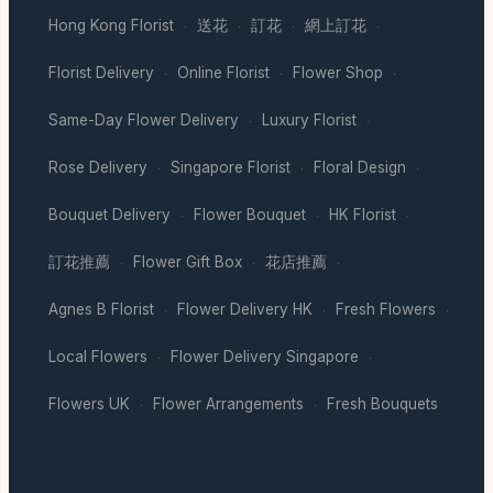
Hong Kong Florist
送花
訂花
網上訂花
·
·
·
·
Florist Delivery
Online Florist
Flower Shop
·
·
·
Same-Day Flower Delivery
Luxury Florist
·
·
Rose Delivery
Singapore Florist
Floral Design
·
·
·
Bouquet Delivery
Flower Bouquet
HK Florist
·
·
·
訂花推薦
Flower Gift Box
花店推薦
·
·
·
Agnes B Florist
Flower Delivery HK
Fresh Flowers
·
·
·
Local Flowers
Flower Delivery Singapore
·
·
Flowers UK
Flower Arrangements
Fresh Bouquets
·
·