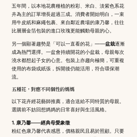
五年間，以本地花農種植的粉彩、米白、淡紫色系花
卉為主的訂單增長超過三成。消費者開始明白，一束
用牛皮紙和麻繩包裹、來自鄰近農場的康乃馨，往往
比層層金箔包裝的進口玫瑰更能觸動母親的心。
另一個顯著趨勢是「可以一直看的花」——
盆栽
逐漸
成為熱門選擇。一盆會持續開花的小盆栽，母親每次
澆水都想起子女的心意。包裝上亦趨向極簡，可重複
使用的布袋或紙張，拆開後仍能活用，符合環保潮
流。
五種花，對應不同個性的媽媽
以下花卉經花藝師推薦，適合送給不同特質的母親。
選購前不妨回想媽媽的日常喜好與生活風格。
1. 康乃馨——經典母愛象徵
粉紅色康乃馨代表感恩，價格親民且易於照顧。只要