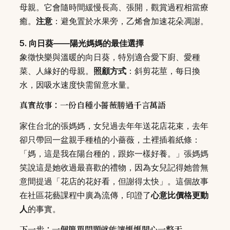
母親。它會隨時間緩慢長高、張開，觀賞過程相當療
癒。
注意
：避免置於水果旁，乙烯會加速花朵凋謝。
5. 向日葵——陽光媽媽的最佳選擇
象徵快樂與溫暖的向日葵，特別適合愛下廚、愛種
菜、人緣好的母親。
照顧方式
：斜剪花莖，每日換
水，因吸水速度快需留意水量。
真實故事：一份自種小薔薇勝過千言萬語
家住台北的張媽媽，女兒過去年年送花店花束，去年
卻只帶回一盆親手種植的小薔薇，土裡插着紙條：
「媽，這是我在陽台種的，跟妳一樣好養。」張媽媽
笑說這是她收過最喜歡的禮物，因為女兒記得她曾無
意間提過「花店的花好看，但謝得太快」。這個故事
在社區花藝課程中廣為流傳，印證了
心意比價格更動
人
的事實。
下一步：一個簡單問題就能讓媽媽開心一整天