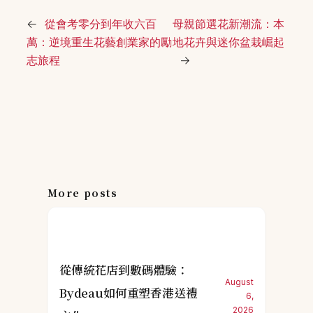
←
從會考零分到年收六百
母親節選花新潮流：本
萬：逆境重生花藝創業家的勵
地花卉與迷你盆栽崛起
志旅程
→
More posts
從傳統花店到數碼體驗：
August
Bydeau如何重塑香港送禮
6,
2026