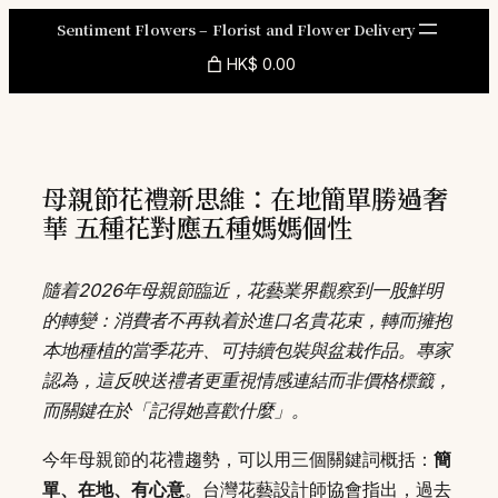
Skip
Sentiment Flowers – Florist and Flower Delivery
to
HK$ 0.00
content
母親節花禮新思維：在地簡單勝過奢
華 五種花對應五種媽媽個性
隨着2026年母親節臨近，花藝業界觀察到一股鮮明
的轉變：消費者不再執着於進口名貴花束，轉而擁抱
本地種植的當季花卉、可持續包裝與盆栽作品。專家
認為，這反映送禮者更重視情感連結而非價格標籤，
而關鍵在於「記得她喜歡什麼」。
今年母親節的花禮趨勢，可以用三個關鍵詞概括：
簡
單、在地、有心意
。台灣花藝設計師協會指出，過去