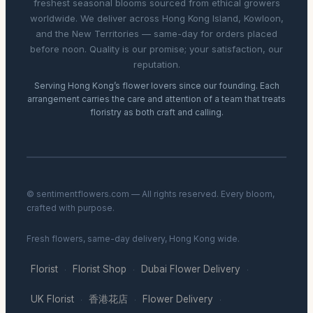
freshest seasonal blooms sourced from ethical growers
worldwide. We deliver across Hong Kong Island, Kowloon,
and the New Territories — same-day for orders placed
before noon. Quality is our promise; your satisfaction, our
reputation.
Serving Hong Kong’s flower lovers since our founding. Each
arrangement carries the care and attention of a team that treats
floristry as both craft and calling.
© sentimentflowers.com — All rights reserved. Every bloom,
crafted with purpose.
Fresh flowers, same-day delivery, Hong Kong wide.
Florist
Florist Shop
Dubai Flower Delivery
·
·
·
UK Florist
香港花店
Flower Delivery
·
·
·