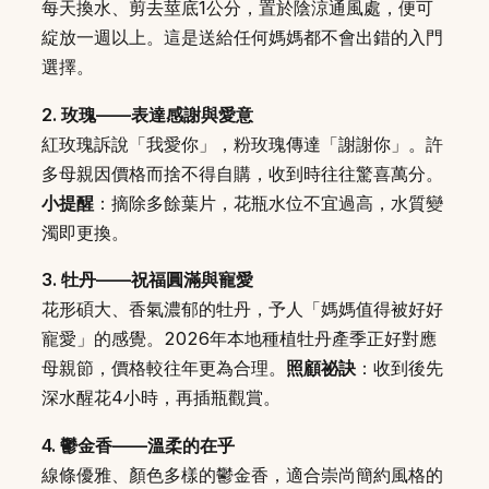
每天換水、剪去莖底1公分，置於陰涼通風處，便可
綻放一週以上。這是送給任何媽媽都不會出錯的入門
選擇。
2. 玫瑰——表達感謝與愛意
紅玫瑰訴說「我愛你」，粉玫瑰傳達「謝謝你」。許
多母親因價格而捨不得自購，收到時往往驚喜萬分。
小提醒
：摘除多餘葉片，花瓶水位不宜過高，水質變
濁即更換。
3. 牡丹——祝福圓滿與寵愛
花形碩大、香氣濃郁的牡丹，予人「媽媽值得被好好
寵愛」的感覺。2026年本地種植牡丹產季正好對應
母親節，價格較往年更為合理。
照顧祕訣
：收到後先
深水醒花4小時，再插瓶觀賞。
4. 鬱金香——溫柔的在乎
線條優雅、顏色多樣的鬱金香，適合崇尚簡約風格的