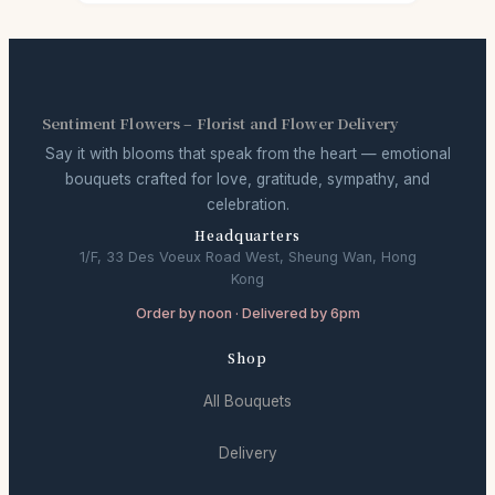
Sentiment Flowers – Florist and Flower Delivery
Say it with blooms that speak from the heart — emotional
bouquets crafted for love, gratitude, sympathy, and
celebration.
Headquarters
1/F, 33 Des Voeux Road West, Sheung Wan, Hong
Kong
Order by noon · Delivered by 6pm
Shop
All Bouquets
Delivery