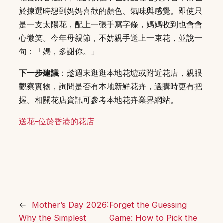
於揀選時想到媽媽喜歡的顏色、氣味與感覺。即使只
是一支太陽花，配上一張手寫字條，媽媽收到也會會
心微笑。今年母親節，不妨親手送上一束花，並說一
句：「媽，多謝你。」
下一步建議
：趁週末逛逛本地花墟或附近花店，親眼
觀察實物，詢問是否有本地新鮮花卉，選購時更有把
握。相關花店資訊可參考本地花卉業界網站。
送花-位於香港的花店
←
Mother’s Day 2026:
Forget the Guessing
Why the Simplest
Game: How to Pick the