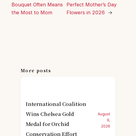
Bouquet Often Means
Perfect Mother’s Day
the Most to Mom
Flowers in 2026
→
More posts
International Coalition
Wins Chelsea Gold
August
9,
Medal for Orchid
2026
Conservation Effort