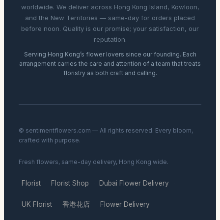
worldwide. We deliver across Hong Kong Island, Kowloon,
and the New Territories — same-day for orders placed
before noon. Quality is our promise; your satisfaction, our
reputation.
Serving Hong Kong’s flower lovers since our founding. Each
arrangement carries the care and attention of a team that treats
floristry as both craft and calling.
© sentimentflowers.com — All rights reserved. Every bloom,
crafted with purpose.
Fresh flowers, same-day delivery, Hong Kong wide.
Florist
Florist Shop
Dubai Flower Delivery
·
·
·
UK Florist
香港花店
Flower Delivery
·
·
·