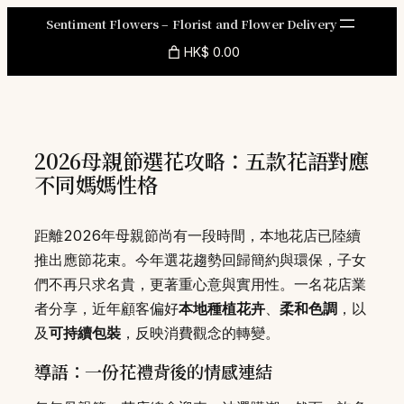
Skip
Sentiment Flowers – Florist and Flower Delivery
to
HK$ 0.00
content
2026母親節選花攻略：五款花語對應
不同媽媽性格
距離2026年母親節尚有一段時間，本地花店已陸續
推出應節花束。今年選花趨勢回歸簡約與環保，子女
們不再只求名貴，更著重心意與實用性。一名花店業
者分享，近年顧客偏好
本地種植花卉
、
柔和色調
，以
及
可持續包裝
，反映消費觀念的轉變。
導語：一份花禮背後的情感連結