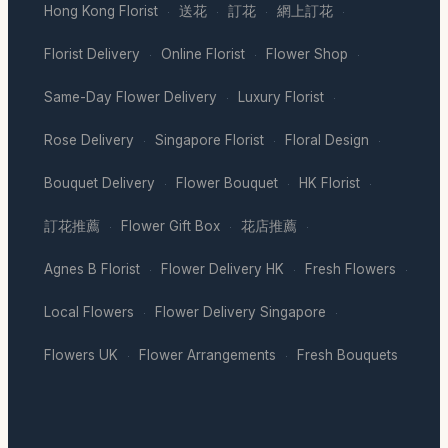
Hong Kong Florist
送花
訂花
網上訂花
·
·
·
·
Florist Delivery
Online Florist
Flower Shop
·
·
·
Same-Day Flower Delivery
Luxury Florist
·
·
Rose Delivery
Singapore Florist
Floral Design
·
·
·
Bouquet Delivery
Flower Bouquet
HK Florist
·
·
·
訂花推薦
Flower Gift Box
花店推薦
·
·
·
Agnes B Florist
Flower Delivery HK
Fresh Flowers
·
·
·
Local Flowers
Flower Delivery Singapore
·
·
Flowers UK
Flower Arrangements
Fresh Bouquets
·
·