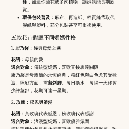
種，如迷你蘭花或多肉植物，讓媽媽能長期欣
賞。
環保包裝普及
：麻布、再造紙、棉質絲帶取代
膠紙與塑料，部分包裝甚至可重複使用。
五款花卉對應不同媽媽性格
1. 康乃馨：經典母愛之選
花語
：母親的愛
適合對象
：傳統型媽媽，喜歡直接表達關懷
康乃馨是母親節的永恆經典，粉紅色與白色尤其受歡
迎。照顧方面，需
剪斜腳
、每日換水，每隔一天修剪
少許莖部，花期可達一星期。
2. 玫瑰：感恩與浪漫
花語
：黃玫瑰代表感恩，粉玫瑰代表感謝
適合對象
：浪漫型媽媽，喜歡優雅氛圍
粉玫瑰簡約包裝後放置床頭櫃，便能營造溫馨感。玫