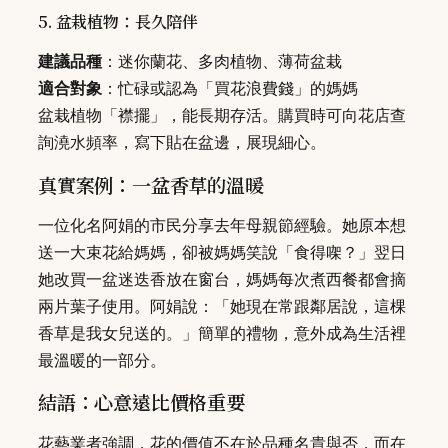
5. 盆栽植物：長久陪伴
建議品種
：迷你蘭花、多肉植物、薄荷盆栽
適合對象
：忙碌或認為「買花浪費錢」的媽媽
盆栽植物「襟擺」，能長期存活。購買時可向花店查
詢澆水頻率，寫下貼在盆邊，展現細心。
真實案例：一盆香草的溫暖
一位化名阿娟的市民分享去年母親節經驗。她原本想
送一大束花給媽媽，卻被媽媽笑說「食得㗎？」翌日
她改買一盆迷迭香放在窗台，媽媽每次煮西餐都會摘
兩片葉子使用。阿娟說：「她現在常跟鄰居說，這棵
香草是我女兒送的。」簡單的禮物，意外成為生活裡
最溫暖的一部分。
結語：心意遠比價格重要
花藝業者強調，花的價值不在於品種名貴與否，而在