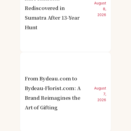
August
Rediscovered in
8,
2026
Sumatra After 13-Year
Hunt
From Bydeau.com to
Bydeau-Florist.com: A
August
7,
Brand Reimagines the
2026
Art of Gifting