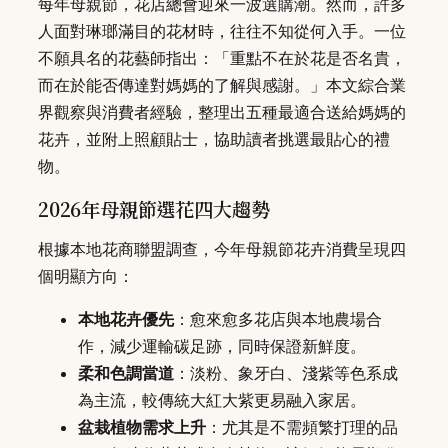
每年母親節，花店總會迎來一波選購潮。然而，許多
人面對琳瑯滿目的花材時，往往不知從何入手。一位
不願具名的花藝師指出：「重點不在於花是否名貴，
而在於能否傳達對媽媽的了解與感謝。」本文綜合業
界觀察與消費者經驗，整理出五種最適合送給媽媽的
花卉，並附上照顧貼士，協助讀者挑選最貼心的禮
物。
2026年母親節選花四大趨勢
根據本地花商聯盟調查，今年母親節花卉消費呈現四
個明顯方向：
本地花卉優先
：愈來愈多花店與本地農場合
作，減少運輸碳足跡，同時保證新鮮度。
柔和色調當道
：淡粉、象牙白、淺紫等色系成
為主流，較傳統大紅大紫更易融入家居。
盆栽植物需求上升
：尤其是不需頻繁打理的品