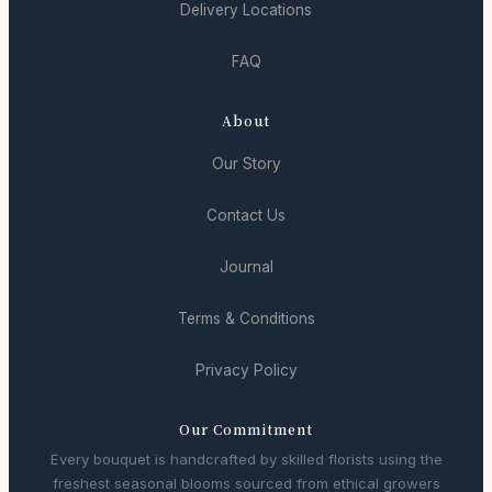
Delivery Locations
FAQ
About
Our Story
Contact Us
Journal
Terms & Conditions
Privacy Policy
Our Commitment
Every bouquet is handcrafted by skilled florists using the
freshest seasonal blooms sourced from ethical growers