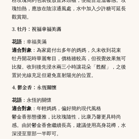
瑰怕熱，應放在陰涼通風處，水中加入少許糖可延長
觀賞期。
3. 牡丹：祝福幸福美滿
花語
：幸福美滿
適合對象
：為家庭付出多年的媽媽，久未收到花束
牡丹開花時華麗奪目，價格雖較高，但視覺效果無可
比擬。收到後先浸水兩三小時讓花朵「甦醒」，之後
置於光線充足但避免直射陽光的位置。
4. 鬱金香：永恆關懷
花語
：永恆的關懷
適合對象
：年輕媽媽，偏好簡約現代風格
鬱金香形態優雅，比玫瑰隨性，比康乃馨更具時尚
感。由於鬱金香會繼續長高，建議使用高身花樽，水
深浸至莖部一半即可。