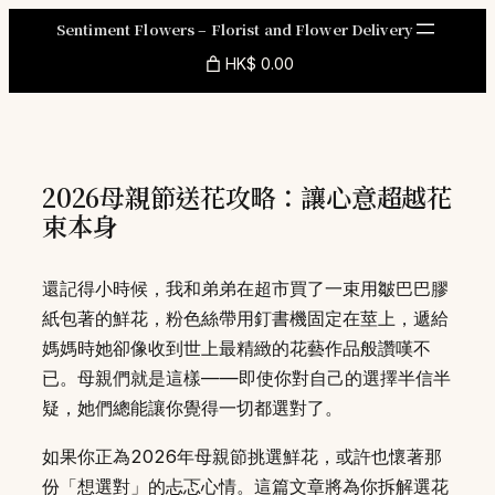
Skip
Sentiment Flowers – Florist and Flower Delivery
to
HK$ 0.00
content
2026母親節送花攻略：讓心意超越花
束本身
還記得小時候，我和弟弟在超市買了一束用皺巴巴膠
紙包著的鮮花，粉色絲帶用釘書機固定在莖上，遞給
媽媽時她卻像收到世上最精緻的花藝作品般讚嘆不
已。母親們就是這樣——即使你對自己的選擇半信半
疑，她們總能讓你覺得一切都選對了。
如果你正為2026年母親節挑選鮮花，或許也懷著那
份「想選對」的忐忑心情。這篇文章將為你拆解選花