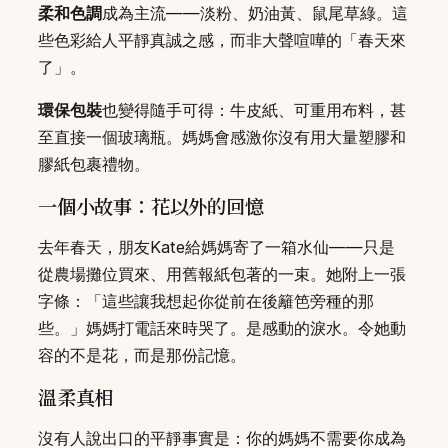
柔和色調
成為主流——淡粉、奶油黃、鼠尾草綠。這
些色彩給人平靜真誠之感，而非大聲喧嘩的「春天來
了」。
環保包裝
也變得隨手可得：牛皮紙、可重用布料，甚
至直接一個玻璃瓶。媽媽會感激你沒有用大量塑膠和
膠紙包裹禮物。
一個小故事：花以外的回憶
去年春天，朋友Kate給媽媽寄了一箱水仙——只是
從農場攤位買來、用舊報紙包著的一束。她附上一張
字條：「這些讓我想起你從前在後籬笆旁種的那
些。」媽媽打電話來時哭了。是感動的淚水。令她動
容的不是花，而是那份記憶。
溫柔真相
沒有人說出口的平靜事實是：你的媽媽不需要你成為