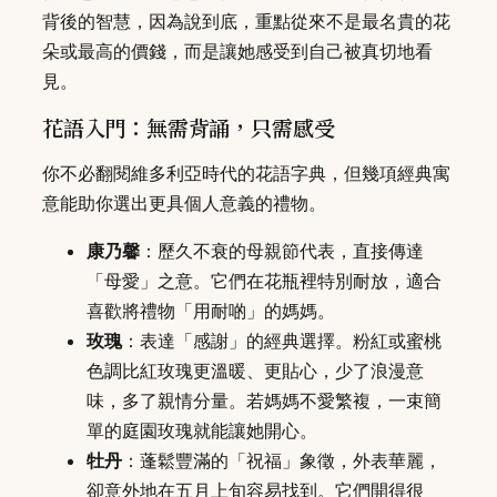
背後的智慧，因為說到底，重點從來不是最名貴的花
朵或最高的價錢，而是讓她感受到自己被真切地看
見。
花語入門：無需背誦，只需感受
你不必翻閱維多利亞時代的花語字典，但幾項經典寓
意能助你選出更具個人意義的禮物。
康乃馨
：歷久不衰的母親節代表，直接傳達
「母愛」之意。它們在花瓶裡特別耐放，適合
喜歡將禮物「用耐啲」的媽媽。
玫瑰
：表達「感謝」的經典選擇。粉紅或蜜桃
色調比紅玫瑰更溫暖、更貼心，少了浪漫意
味，多了親情分量。若媽媽不愛繁複，一束簡
單的庭園玫瑰就能讓她開心。
牡丹
：蓬鬆豐滿的「祝福」象徵，外表華麗，
卻意外地在五月上旬容易找到。它們開得很