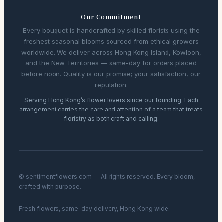
Our Commitment
Every bouquet is handcrafted by skilled florists using the
freshest seasonal blooms sourced from ethical growers
worldwide. We deliver across Hong Kong Island, Kowloon,
and the New Territories — same-day for orders placed
before noon. Quality is our promise; your satisfaction, our
reputation.
Serving Hong Kong’s flower lovers since our founding. Each
arrangement carries the care and attention of a team that treats
floristry as both craft and calling.
© sentimentflowers.com — All rights reserved. Every bloom,
crafted with purpose.
Fresh flowers, same-day delivery, Hong Kong wide.