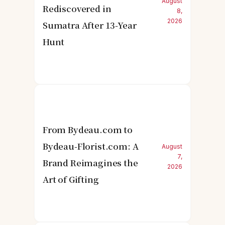
August
Rediscovered in
8,
2026
Sumatra After 13-Year
Hunt
From Bydeau.com to
Bydeau-Florist.com: A
August
7,
Brand Reimagines the
2026
Art of Gifting