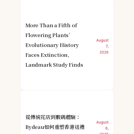
More Than a Fifth of
Flowering Plants’
August
Evolutionary History
7,
2026
Faces Extinction,
Landmark Study Finds
從傳統花店到數碼體驗：
August
Bydeau如何重塑香港送禮
6,