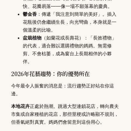
快、花瓣易落——像一場不願落幕的慶典。
鬱金香
：傳遞「我注意到簡單的美好」。插入
花瓶後仍會繼續生長，向光彎曲，本身就是一
個溫柔的比喻。
盆栽植物
（如蘭花或長壽花）：「長效禮物」
的代表，適合難以選購禮物的媽媽。無需修
剪、不會枯萎，成為窗台上長期相伴的小夥
伴。
2026年花藝趨勢：你的優勢所在
今年最令人振奮的消息是：流行趨勢正好站在你這
邊。
本地花卉
正處於熱潮。跳過大型連鎖花店，轉向農夫
市集或自家種植的花店，那些莖梗或許略顯不規則，
但香氣絕對真實。媽媽們會留意到這份用心。