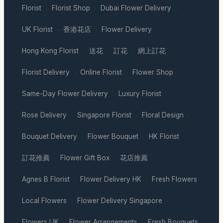
Florist
Florist Shop
Dubai Flower Delivery
·
·
·
UK Florist
香港花店
Flower Delivery
·
·
·
Hong Kong Florist
送花
訂花
網上訂花
·
·
·
·
Florist Delivery
Online Florist
Flower Shop
·
·
·
Same-Day Flower Delivery
Luxury Florist
·
·
Rose Delivery
Singapore Florist
Floral Design
·
·
·
Bouquet Delivery
Flower Bouquet
HK Florist
·
·
·
訂花推薦
Flower Gift Box
花店推薦
·
·
·
Agnes B Florist
Flower Delivery HK
Fresh Flowers
·
·
·
Local Flowers
Flower Delivery Singapore
·
·
Flowers UK
Flower Arrangements
Fresh Bouquets
·
·