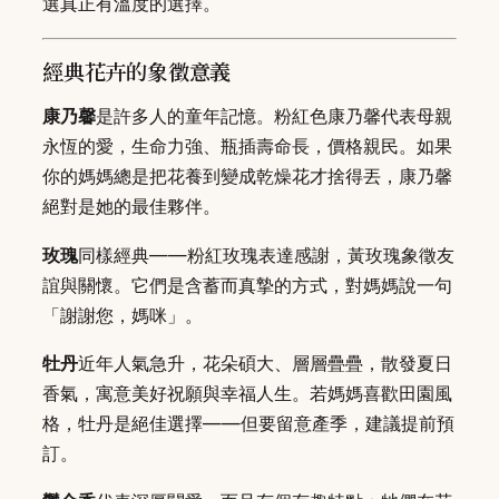
選真正有溫度的選擇。
經典花卉的象徵意義
康乃馨
是許多人的童年記憶。粉紅色康乃馨代表母親
永恆的愛，生命力強、瓶插壽命長，價格親民。如果
你的媽媽總是把花養到變成乾燥花才捨得丟，康乃馨
絕對是她的最佳夥伴。
玫瑰
同樣經典——粉紅玫瑰表達感謝，黃玫瑰象徵友
誼與關懷。它們是含蓄而真摯的方式，對媽媽說一句
「謝謝您，媽咪」。
牡丹
近年人氣急升，花朵碩大、層層疊疊，散發夏日
香氣，寓意美好祝願與幸福人生。若媽媽喜歡田園風
格，牡丹是絕佳選擇——但要留意產季，建議提前預
訂。