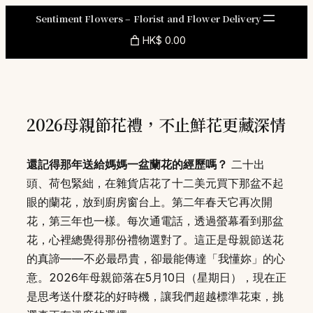
Skip
Sentiment Flowers – Florist and Flower Delivery
to
HK$ 0.00
content
2026母親節花禮，不止鮮花更藏深情
還記得那年送給媽媽一盆蘭花的經歷嗎？
二十出
頭、荷包緊絀，在雜貨店花了十二美元買下那盆不起
眼的蘭花，放到廚房窗台上。第二年春天它再次開
花，第三年也一樣。每次通電話，透過螢幕看到那盆
花，心裡總覺得那份禮物選對了。這正是母親節送花
的真諦——不必最昂貴，卻最能傳達「我懂妳」的心
意。2026年母親節落在5月10日（星期日），現在正
是思考送什麼花的好時機，讓我們超越標準花束，挑