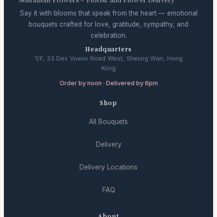
Say it with blooms that speak from the heart — emotional
bouquets crafted for love, gratitude, sympathy, and
celebration.
Headquarters
1/F, 33 Des Voeux Road West, Sheung Wan, Hong
Kong
Order by noon · Delivered by 6pm
Shop
All Bouquets
Delivery
Delivery Locations
FAQ
About