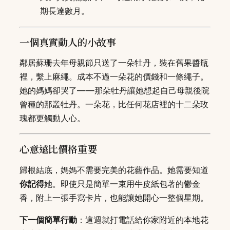
期長達數月。
一個真實動人的小故事
鄰居蘇珊去年母親節只送了一朵牡丹，裝在舊果醬瓶
裡，繫上麻繩。成本不過一朵花的價錢和一條繩子。
她的媽媽卻哭了——那朵牡丹讓她想起自己母親後院
曾種的那叢牡丹。一朵花，比任何花店裡的十二朵玫
瑰都更觸動人心。
心意遠比價格重要
歸根結底，媽媽不需要完美的花藝作品。她需要知道
你記得
她。即使只是簡單一束用牛皮紙包著的鬱金
香，附上一張手寫卡片，也能讓她開心一整個星期。
下一個簡單行動
：這週就打電話給你家附近的本地花