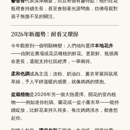
鬱金香
代表深厚關愛，而且有個有趣特點：牠們在花
瓶裡會持續生長，甚至會朝著光源彎曲，彷彿母親對
孩子無微不至的關注。
2026年新趨勢：耐看又環保
今年觀察到一個明顯轉變：人們傾向選擇
本地花卉
——由附近農場或花店種植的鮮花。更新鮮、瓶插壽
命更長，還能支持社區經濟，一舉兩得。
柔和色調
成為主流：淡粉、奶油白、薰衣草紫與鼠尾
草綠，予人平靜溫暖的感覺，就像媽媽的懷抱。
盆栽植物
是2026年另一個大熱選擇。開花的室內植
物——例如迷你杜鵑、蘭花或一盆小薰衣草——能持
續綻放，比鮮花束持久得多。每次媽媽澆水，都會想
起你。