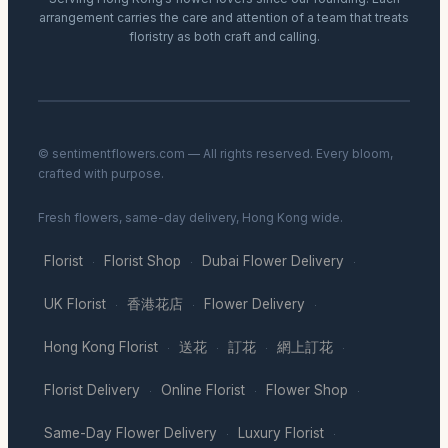
arrangement carries the care and attention of a team that treats
floristry as both craft and calling.
© sentimentflowers.com — All rights reserved. Every bloom,
crafted with purpose.
Fresh flowers, same-day delivery, Hong Kong wide.
Florist
Florist Shop
Dubai Flower Delivery
·
·
·
UK Florist
香港花店
Flower Delivery
·
·
·
Hong Kong Florist
送花
訂花
網上訂花
·
·
·
·
Florist Delivery
Online Florist
Flower Shop
·
·
·
Same-Day Flower Delivery
Luxury Florist
·
·