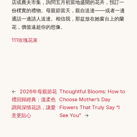
店或農夫市集，詢問五月初當地盛開的花卉，預訂一
份樸實的禮物。母親節當天，親自送達——或者一邊
通話一邊請人送達。相信我，那盆放在她窗台上的蘭
花，價值遠超你的想像。
111玫瑰花束
←
2026年母親節花
Thoughtful Blooms: How to
禮回歸經典：溫柔色
Choose Mother’s Day
調與深情花語，讓愛
Flowers That Truly Say “I
意更貼心
See You”
→