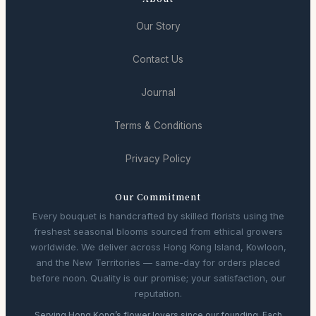
Our Story
Contact Us
Journal
Terms & Conditions
Privacy Policy
Our Commitment
Every bouquet is handcrafted by skilled florists using the
freshest seasonal blooms sourced from ethical growers
worldwide. We deliver across Hong Kong Island, Kowloon,
and the New Territories — same-day for orders placed
before noon. Quality is our promise; your satisfaction, our
reputation.
Serving Hong Kong’s flower lovers since our founding. Each