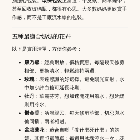
別擔心包裝。
環保包裝
正當道：牛皮紙、簡單絲帶，
甚至回收玻璃瓶，都很有心思。大多數媽媽更欣賞手
作感，而不是工廠流水線的包裝。
五種最適合媽媽的花卉
以下是實用清單，方便你參考：
康乃馨
：經典耐放，價格實惠。每隔幾天修剪
根部、更換清水，輕鬆維持兩週。
玫瑰
：表達感謝的好選擇。避免陽光直射，水
中加少許白糖可延長花期。
牡丹
：華麗芬芳。想加速開花用溫水，想延緩
則用冷水。
鬱金香
：活潑親民。每天修剪莖部，切忌與水
仙同插，兩者相剋。
盆栽蘭花
：適合自嘲「養什麼死什麼」的媽
媽。其實照顧簡單：每週用冰塊澆水一次，花