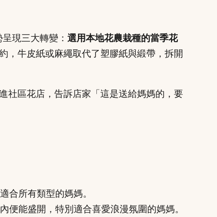
勢呈現三大轉變：
選用本地花農栽種的當季花
約，牛皮紙或麻繩取代了塑膠紙與緞帶，拆開
進社區花店，告訴店家「這是送給媽媽的，要
適合所有類型的媽媽。
內便能盛開，特別適合喜愛浪漫氛圍的媽媽。