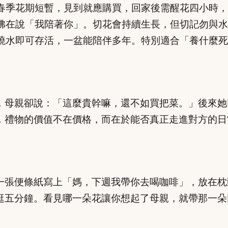
春季花期短暫，見到就應購買，回家後需醒花四小時，
彿在說「我陪著你」。切花會持續生長，但切記勿與水
澆水即可存活，一盆能陪伴多年。特別適合「養什麼死
，母親卻說：「這麼貴幹嘛，還不如買把菜。」後來她
，禮物的價值不在價格，而在於能否真正走進對方的日
一張便條紙寫上「媽，下週我帶你去喝咖啡」，放在枕
逛五分鐘。看見哪一朵花讓你想起了母親，就帶那一朵