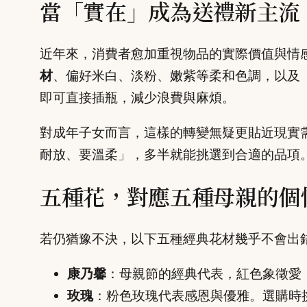
當「實在」成為送禮新主流
近年來，消費者愈加重視物品的實際價值與情感
材
、偏好米白、淡粉、嫩紫等柔和色調，以及
即可直接插瓶，減少浪費與麻煩。
對成年子女而言，這樣的轉變無疑更貼近現實
耐放、要溫柔」，多半就能挑選到合適的品項
五種花，對應五種母親的個
若仍猶豫不決，以下五種經典花材幾乎不會出
康乃馨
：母親節的經典代表，紅色象徵愛
玫瑰
：粉色玫瑰代表感恩與優雅。選購時