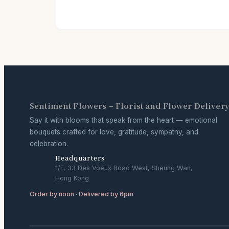
Sentiment Flowers – Florist and Flower Deliver
Say it with blooms that speak from the heart — emotional
bouquets crafted for love, gratitude, sympathy, and
celebration.
Headquarters
1/F, 33 Des Voeux Road West, Sheung Wan,
Hong Kong
Order by noon · Delivered by 6pm