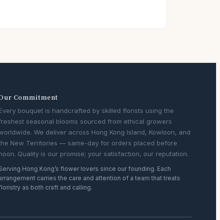
Our Commitment
Every bouquet is handcrafted by skilled florists using the
freshest seasonal blooms sourced from ethical growers
worldwide. We deliver across Hong Kong Island, Kowloon, and
the New Territories — same-day for orders placed before
noon. Quality is our promise; your satisfaction, our reputation.
Serving Hong Kong’s flower lovers since our founding. Each
arrangement carries the care and attention of a team that treats
floristry as both craft and calling.