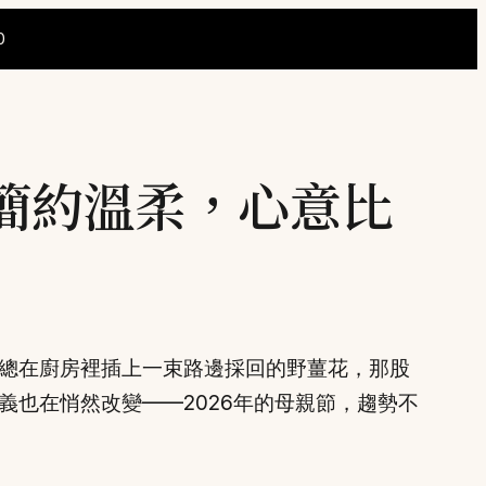
0
、簡約溫柔，心意比
總在廚房裡插上一束路邊採回的野薑花，那股
也在悄然改變——2026年的母親節，趨勢不