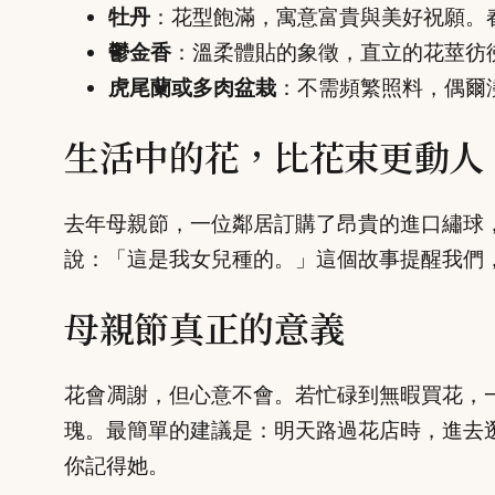
牡丹
：花型飽滿，寓意富貴與美好祝願。
鬱金香
：溫柔體貼的象徵，直立的花莖彷
虎尾蘭或多肉盆栽
：不需頻繁照料，偶爾
生活中的花，比花束更動人
去年母親節，一位鄰居訂購了昂貴的進口繡球
說：「這是我女兒種的。」這個故事提醒我們
母親節真正的意義
花會凋謝，但心意不會。若忙碌到無暇買花，
瑰。最簡單的建議是：明天路過花店時，進去
你記得她。