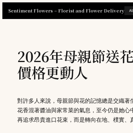
Skip
Sentiment Flowers – Florist and Flower Delivery
A
to
content
2026年母親節
價格更動人
對許多人來說，母親節與花的記憶總是交織著
花香混著醬油與家常菜的氣息，至今仍是她心中
再追求昂貴進口花束，而是轉向在地、樸實、