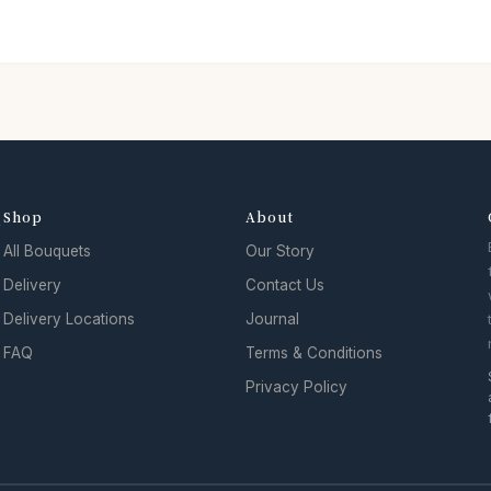
Shop
About
y
All Bouquets
Our Story
Delivery
Contact Us
Delivery Locations
Journal
FAQ
Terms & Conditions
Privacy Policy