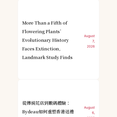
More Than a Fifth of
Flowering Plants’
August
Evolutionary History
7,
2026
Faces Extinction,
Landmark Study Finds
從傳統花店到數碼體驗：
August
Bydeau如何重塑香港送禮
6,