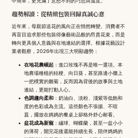
中簡單，更充滿了意想不到的巧思與溫度。
趨勢解讀：從精緻包裝回歸真誠心意
近年來，母親節送花的風向正在悄然轉變。消費者不
再盲目追求那些包裝得像藝術品般的昂貴花束，而是
轉向更具個人意義與在地連結的選擇。根據花藝設計
業者觀察，2026年出現三大明顯趨勢：
在地花農崛起
：進口玫瑰不再是唯一選項。本
地農場種植的桔梗、向日葵，甚至路邊小攤上
一把樸實的雛菊，反而因為背後的故事與土地
連結，更能打動人心。
色調趨向柔和
：奶油白、淡粉、淺紫等低飽和
度的色彩成為主流。這些顏色不張揚、不喧
囂，擺放在媽媽的餐桌上卻格外舒心耐看。
盆花成為新寵
：繡球、蝴蝶蘭，甚至一盆小小
的薄荷，開完花後還能持續生長，陪伴媽媽的