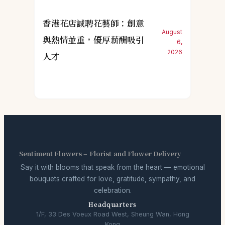
香港花店誠聘花藝師：創意
August
與熱情並重，優厚薪酬吸引
6,
2026
人才
Sentiment Flowers – Florist and Flower Delivery
Say it with blooms that speak from the heart — emotional
bouquets crafted for love, gratitude, sympathy, and
celebration.
Headquarters
1/F, 33 Des Voeux Road West, Sheung Wan, Hong
Kong