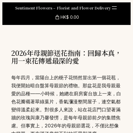
Skip
Sentiment Flowers – Florist and Flower Delivery
to
HK$ 0.00
content
2026年母親節送花指南：回歸本真，
用一束花傳遞最深的愛
每年四月，當陽台上的梔子花悄然冒出第一個花苞，
我便開始暗自盤算母親節的禮物。那盆花是我母親最
愛的品種——小時候，她總在廚房窗台放上一束，白
色花瓣襯著翠綠葉片，香氣瀰漫整間屋子，連空氣都
變得溫柔起來。對很多人來說，站在花店門口望著滿
牆的玫瑰與康乃馨發愣，是每年母親節前夕的集體焦
慮。但事實上，2026年的母親節選花，不僅比想像