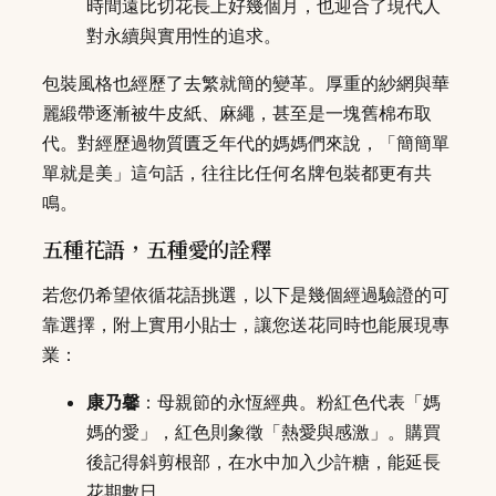
時間遠比切花長上好幾個月，也迎合了現代人
對永續與實用性的追求。
包裝風格也經歷了去繁就簡的變革。厚重的紗網與華
麗緞帶逐漸被牛皮紙、麻繩，甚至是一塊舊棉布取
代。對經歷過物質匱乏年代的媽媽們來說，「簡簡單
單就是美」這句話，往往比任何名牌包裝都更有共
鳴。
五種花語，五種愛的詮釋
若您仍希望依循花語挑選，以下是幾個經過驗證的可
靠選擇，附上實用小貼士，讓您送花同時也能展現專
業：
康乃馨
：母親節的永恆經典。粉紅色代表「媽
媽的愛」，紅色則象徵「熱愛與感激」。購買
後記得斜剪根部，在水中加入少許糖，能延長
花期數日。