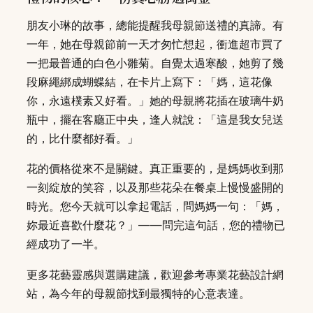
朋友小琳的故事，總能提醒我母親節送禮的真諦。有
一年，她在母親節前一天才匆忙想起，衝進超市買了
一把最普通的白色小雛菊。自覺太過寒酸，她剪了幾
段麻繩綁成蝴蝶結，在卡片上寫下：「媽，這花像
你，永遠樸素又好看。」她的母親將花插在玻璃牛奶
瓶中，擺在客廳正中央，逢人就說：「這是我女兒送
的，比什麼都好看。」
花的價格從來不是關鍵。真正重要的，是媽媽收到那
一刻綻放的笑容，以及那些花朵在餐桌上慢慢盛開的
時光。您今天就可以拿起電話，問媽媽一句：「媽，
妳最近喜歡什麼花？」——問完這句話，您的禮物已
經成功了一半。
更多花藝靈感與選購建議，歡迎參考專業花藝設計網
站，為今年的母親節找到最獨特的心意表達。