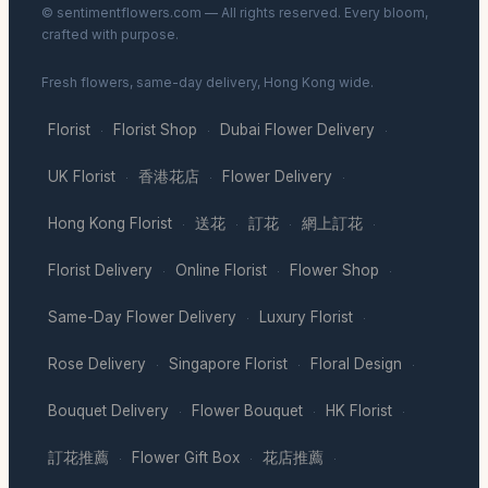
© sentimentflowers.com — All rights reserved. Every bloom,
crafted with purpose.
Fresh flowers, same-day delivery, Hong Kong wide.
Florist
Florist Shop
Dubai Flower Delivery
·
·
·
UK Florist
香港花店
Flower Delivery
·
·
·
Hong Kong Florist
送花
訂花
網上訂花
·
·
·
·
Florist Delivery
Online Florist
Flower Shop
·
·
·
Same-Day Flower Delivery
Luxury Florist
·
·
Rose Delivery
Singapore Florist
Floral Design
·
·
·
Bouquet Delivery
Flower Bouquet
HK Florist
·
·
·
訂花推薦
Flower Gift Box
花店推薦
·
·
·