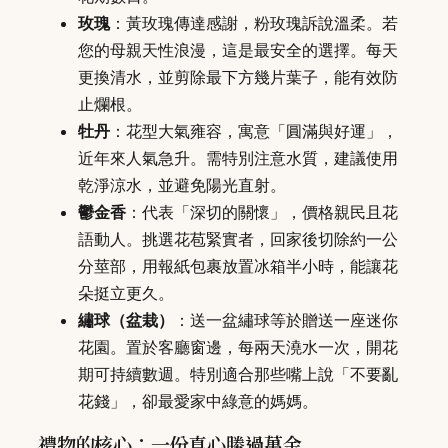
玫瑰
：黃玫瑰傳達感謝，粉玫瑰訴說溫柔。若
您的母親天性浪漫，這是最安全的選擇。每天
更換清水，並剪除最下方幾片葉子，能有效防
止爛根。
牡丹
：花型大氣雍容，寓意「圓滿與好運」，
近年來人氣急升。需特別注意水質，建議使用
乾淨涼水，並避免陽光直射。
鬱金香
：代表「深切的關懷」，價格親民且花
語動人。挑選花苞緊實者，回家後切除約一公
分莖部，用報紙包裹放置冰箱半小時，能讓花
朵挺立更久。
繡球（盆栽）
：送一盆繡球等於贈送一座迷你
花園。置於客廳窗邊，每兩天澆水一次，開花
期可持續數週。特別適合那些嘴上說「不要亂
花錢」，卻最愛家中綠意的媽媽。
禮物的核心：一份真心勝過萬金