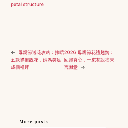
petal structure
←
母親節送花攻略：揀啱
2026 母親節花禮趨勢：
五款襟擺靚花，媽媽笑足
回歸真心，一束花說盡未
成個禮拜
言謝意
→
More posts