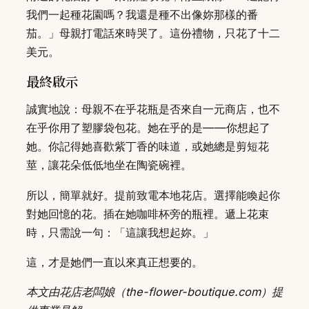
我們一起種花園嗎？我還是種不出像妳那樣的番
茄。」母親打電話來時哭了。這份禮物，只花了十二
美元。
最終啟示
誠實地說：母親不在乎花瓶是否來自一元商店，也不
在乎你用了塑膠袋包花。她在乎的是——你想起了
她。你記得她喜歡紫丁香的味道，或她總是剪短花
莖，讓花朵低低地坐在陶瓷碗裡。
所以，簡單就好。提前致電本地花店。選擇能喚起你
對她回憶的花。插在她咖啡杯旁的瓶裡。遞上花束
時，只需說一句：「這讓我想起妳。」
這，才是她們一直以來真正想要的。
本文由花店老闆娘（the-flower-boutique.com）提