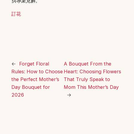
供專業見解。
訂花
←
Forget Floral
A Bouquet From the
Rules: How to Choose
Heart: Choosing Flowers
the Perfect Mother’s
That Truly Speak to
Day Bouquet for
Mom This Mother’s Day
2026
→