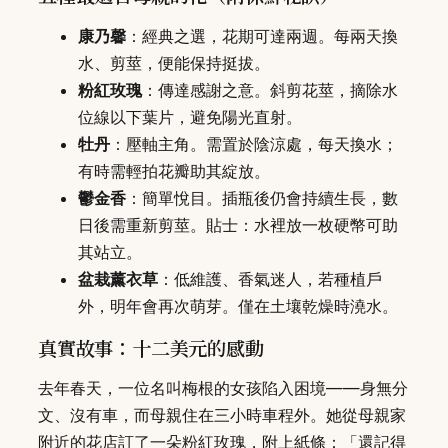
康乃馨
：經典之選，花期可達兩週。每兩天換
水、剪莖，便能保持挺拔。
粉紅玫瑰
：傳達感謝之意。斜剪花莖，摘除水
位線以下葉片，避免陽光直射。
牡丹
：壓軸主角。需置於陰涼處，每天換水；
有時需輕拍花瓣助其綻放。
鬱金香
：簡單悅目。插瓶後仍會持續生長，數
日後需重新剪莖。貼士：水裡放一枚硬幣可助
其站立。
盆栽薰衣草
：低維護、香氣迷人，若種植戶
外，明年會再次萌芽。僅在土壤乾燥時澆水。
真實故事：十二美元的感動
去年春天，一位名叫梅根的女孩陷入困境——身無分
文、沒有車，而母親住在三小時車程外。她從母親家
附近的花店訂了一朵粉紅玫瑰，附上紙條：「還記得