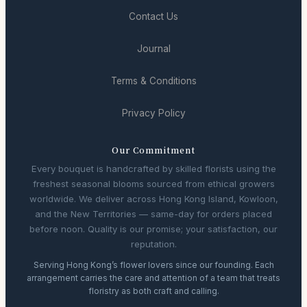
Contact Us
Journal
Terms & Conditions
Privacy Policy
Our Commitment
Every bouquet is handcrafted by skilled florists using the
freshest seasonal blooms sourced from ethical growers
worldwide. We deliver across Hong Kong Island, Kowloon,
and the New Territories — same-day for orders placed
before noon. Quality is our promise; your satisfaction, our
reputation.
Serving Hong Kong’s flower lovers since our founding. Each
arrangement carries the care and attention of a team that treats
floristry as both craft and calling.