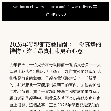
Skip
Sentiment Flowers – Florist and Flower Delivery
to
HK$ 0.00
content
2026年母親節花藝指南：一份真摯的
禮物，遠比昂貴花束更有心意
去年春天，一位兒子在母親節前一週陷入恐慌——大
型網上花店全部顯示「售罄」，超市買來的盆栽菊花
彷彿是放棄的象徵。母親在電話那頭笑了：「親愛
的，我只想要一束能撐到星期二的東西。」他匆忙趕
往本地苗圃，買了一盆粉紅矮牽牛和柔軟的薰衣草，
親自送到母親手中。那盆薰衣草至今仍在她廚房的窗
台上盛開。這個故事，正是2026年母親節最深刻的