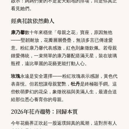
啟示：媽媽們要的不是驚天動地的排場，而是你真正
看見她們。
經典花款依然動人
康乃馨
數十年來穩坐「母親之花」寶座，原因無他
——堅韌耐放，花瓣層層疊疊，無須多言已傳達愛
意。粉紅康乃馨代表感激，紅色則象徵欽佩。若母親
鍾愛傳統，一束簡單的康乃馨配搭滿天星，裝在玻璃
瓶裡，遠比華麗的花藝更能打動人心。
玫瑰
永遠是安全選擇——粉紅玫瑰表示感謝，黃色代
表喜悅。但若想讓母親驚艷，
牡丹
是終極殺手鐧。這
些軟萌夢幻的花朵，象徵祝福與美滿人生，最適合送
給那位悉心養育你的母親。
2026年花卉趨勢：回歸本質
今年花藝界正吹起一股返璞歸真的風潮，這對所有人