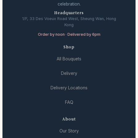
celebration.
Headquarters
1/F, 33 Des Voeux Road West, Sheung Wan, Hong
Kong
Order by noon · Delivered by 6pm
Shop
All Bouquets
Delivery
Delivery Locations
FAQ
About
Our Story