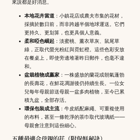
來說都是好消息。
本地花卉當道
：小鎮花店或農夫市集的花材，
採摘於數日前，而非跨越半個地球運送。它們
更持久、更划算，也更具個人意義。
柔和啞色崛起
：淡蜜桃、薰衣草灰、鼠尾草
綠，正取代螢光粉紅與霓虹橙。這些色彩安放
在餐桌上，即使旁邊堆著昨日郵件，也毫不違
和。
盆栽植物成贏家
：一株盛放的蘭花或朝氣蓬勃
的長壽花，在鮮花凋謝後仍持續生長。一位女
兒每年母親節送母親一盆多肉植物，至今已累
積九盆，全部存活。
環保包裝成主流
：牛皮紙配麻繩、可重複使用
的布料，甚至一條乾淨的茶巾取代玻璃紙——
母親會注意到這份細心。
五種最適合母親的花（附保鮮秘訣）