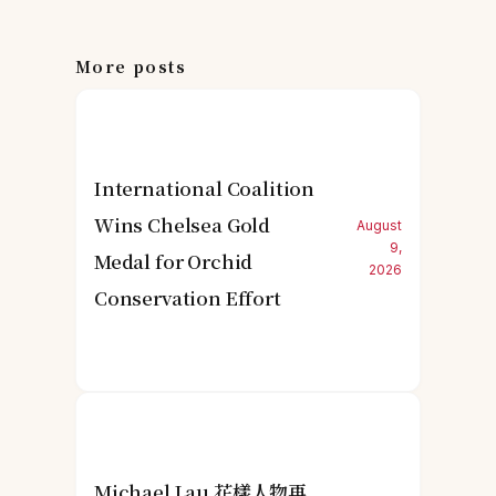
More posts
International Coalition
Wins Chelsea Gold
August
9,
Medal for Orchid
2026
Conservation Effort
Michael Lau 花樣人物再