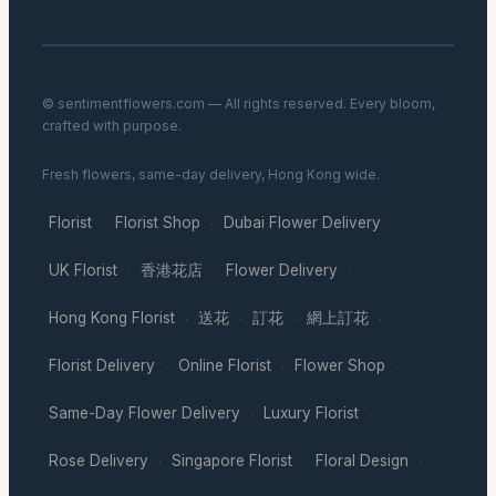
© sentimentflowers.com — All rights reserved. Every bloom,
crafted with purpose.
Fresh flowers, same-day delivery, Hong Kong wide.
Florist
Florist Shop
Dubai Flower Delivery
·
·
·
UK Florist
香港花店
Flower Delivery
·
·
·
Hong Kong Florist
送花
訂花
網上訂花
·
·
·
·
Florist Delivery
Online Florist
Flower Shop
·
·
·
Same-Day Flower Delivery
Luxury Florist
·
·
Rose Delivery
Singapore Florist
Floral Design
·
·
·