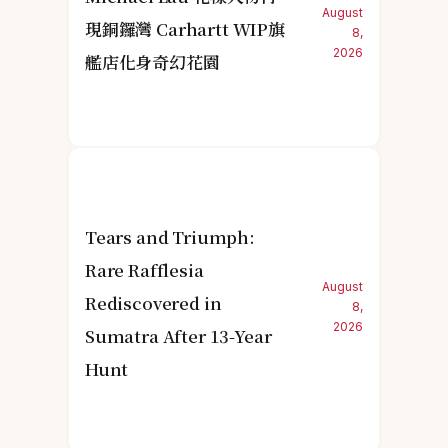
August
現銅鑼灣 Carhartt WIP旗
8,
2026
艦店化身奇幻花園
Tears and Triumph:
Rare Rafflesia
August
Rediscovered in
8,
2026
Sumatra After 13-Year
Hunt