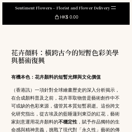
Skip
Sentiment Flowers – Florist and Flower Delivery
to
HK$ 0.00
content
花卉顏料：橫跨古今的短暫色彩美學
與藝術復興
有機本色：花卉顏料的短暫光輝與文化價值
（香港訊）一項針對全球繪畫歷史的深入分析揭示，
在合成顏料普及之前，花卉萃取物曾是藝術創作中不
可或缺的色彩來源，儘管其本質短暫易逝。這份跨文
化研究指出，從古埃及的藍睡蓮到東亞的紅花，藝術
家刻意運用花卉顏料的
不穩定性
，賦予作品獨特的生
命感與精神意義，挑戰了現代對「永久性」藝術的傳