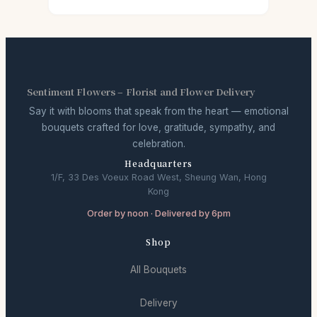
Sentiment Flowers – Florist and Flower Delivery
Say it with blooms that speak from the heart — emotional
bouquets crafted for love, gratitude, sympathy, and
celebration.
Headquarters
1/F, 33 Des Voeux Road West, Sheung Wan, Hong
Kong
Order by noon · Delivered by 6pm
Shop
All Bouquets
Delivery