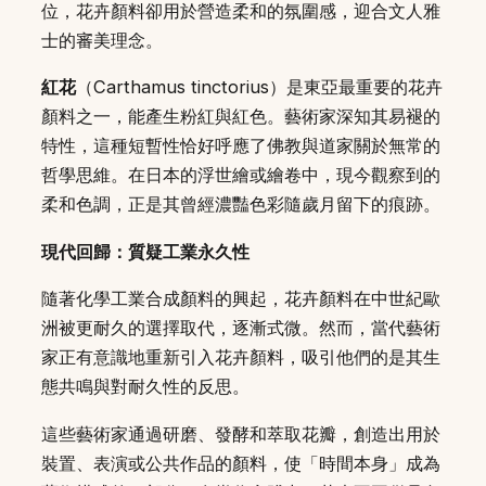
位，花卉顏料卻用於營造柔和的氛圍感，迎合文人雅
士的審美理念。
紅花
（Carthamus tinctorius）是東亞最重要的花卉
顏料之一，能產生粉紅與紅色。藝術家深知其易褪的
特性，這種短暫性恰好呼應了佛教與道家關於無常的
哲學思維。在日本的浮世繪或繪卷中，現今觀察到的
柔和色調，正是其曾經濃豔色彩隨歲月留下的痕跡。
現代回歸：質疑工業永久性
隨著化學工業合成顏料的興起，花卉顏料在中世紀歐
洲被更耐久的選擇取代，逐漸式微。然而，當代藝術
家正有意識地重新引入花卉顏料，吸引他們的是其生
態共鳴與對耐久性的反思。
這些藝術家通過研磨、發酵和萃取花瓣，創造出用於
裝置、表演或公共作品的顏料，使「時間本身」成為