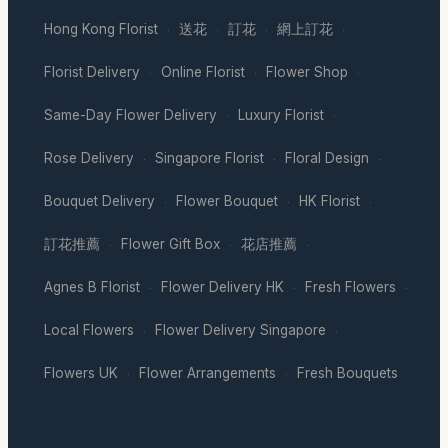
Hong Kong Florist
送花
訂花
網上訂花
·
·
·
·
Florist Delivery
Online Florist
Flower Shop
·
·
·
Same-Day Flower Delivery
Luxury Florist
·
·
Rose Delivery
Singapore Florist
Floral Design
·
·
·
Bouquet Delivery
Flower Bouquet
HK Florist
·
·
·
訂花推薦
Flower Gift Box
花店推薦
·
·
·
Agnes B Florist
Flower Delivery HK
Fresh Flowers
·
·
·
Local Flowers
Flower Delivery Singapore
·
·
Flowers UK
Flower Arrangements
Fresh Bouquets
·
·