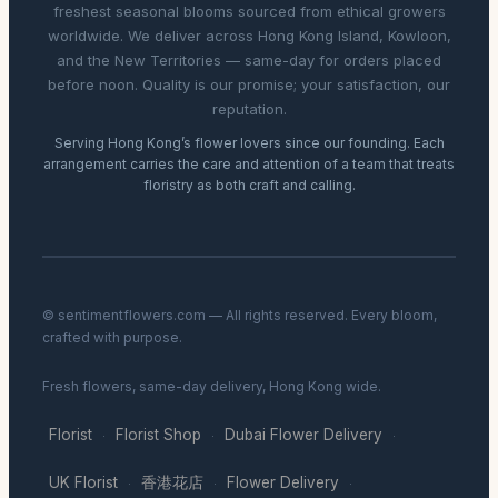
freshest seasonal blooms sourced from ethical growers
worldwide. We deliver across Hong Kong Island, Kowloon,
and the New Territories — same-day for orders placed
before noon. Quality is our promise; your satisfaction, our
reputation.
Serving Hong Kong’s flower lovers since our founding. Each
arrangement carries the care and attention of a team that treats
floristry as both craft and calling.
© sentimentflowers.com — All rights reserved. Every bloom,
crafted with purpose.
Fresh flowers, same-day delivery, Hong Kong wide.
Florist
Florist Shop
Dubai Flower Delivery
·
·
·
UK Florist
香港花店
Flower Delivery
·
·
·