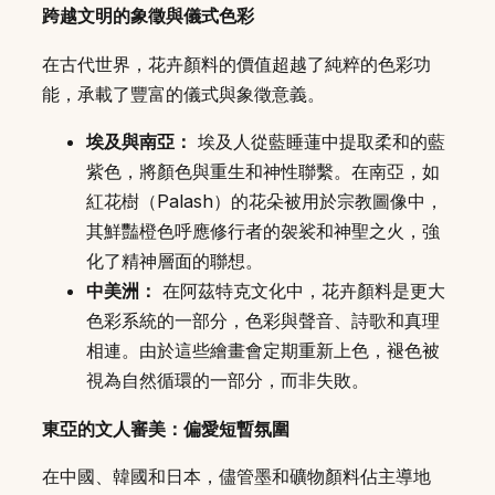
跨越文明的象徵與儀式色彩
在古代世界，花卉顏料的價值超越了純粹的色彩功
能，承載了豐富的儀式與象徵意義。
埃及與南亞：
埃及人從藍睡蓮中提取柔和的藍
紫色，將顏色與重生和神性聯繫。在南亞，如
紅花樹（Palash）的花朵被用於宗教圖像中，
其鮮豔橙色呼應修行者的袈裟和神聖之火，強
化了精神層面的聯想。
中美洲：
在阿茲特克文化中，花卉顏料是更大
色彩系統的一部分，色彩與聲音、詩歌和真理
相連。由於這些繪畫會定期重新上色，褪色被
視為自然循環的一部分，而非失敗。
東亞的文人審美：偏愛短暫氛圍
在中國、韓國和日本，儘管墨和礦物顏料佔主導地