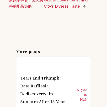
學的配搭策略
City’s Diverse Taste
→
More posts
Tears and Triumph:
Rare Rafflesia
August
Rediscovered in
8,
2026
Sumatra After 13-Year