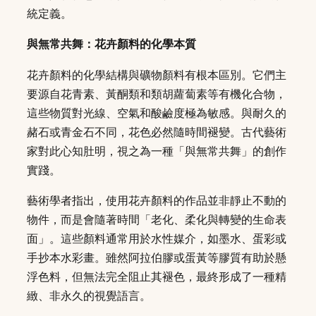
統定義。
與無常共舞：花卉顏料的化學本質
花卉顏料的化學結構與礦物顏料有根本區別。它們主
要源自花青素、黃酮類和類胡蘿蔔素等有機化合物，
這些物質對光線、空氣和酸鹼度極為敏感。與耐久的
赭石或青金石不同，花色必然隨時間褪變。古代藝術
家對此心知肚明，視之為一種「與無常共舞」的創作
實踐。
藝術學者指出，使用花卉顏料的作品並非靜止不動的
物件，而是會隨著時間「老化、柔化與轉變的生命表
面」。這些顏料通常用於水性媒介，如墨水、蛋彩或
手抄本水彩畫。雖然阿拉伯膠或蛋黃等膠質有助於懸
浮色料，但無法完全阻止其褪色，最終形成了一種精
緻、非永久的視覺語言。