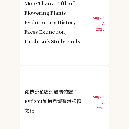
More Than a Fifth of
Flowering Plants’
August
Evolutionary History
7,
2026
Faces Extinction,
Landmark Study Finds
從傳統花店到數碼體驗：
August
Bydeau如何重塑香港送禮
6,
2026
文化