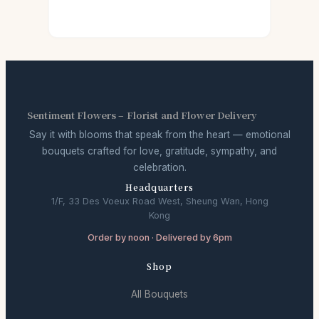
Sentiment Flowers – Florist and Flower Delivery
Say it with blooms that speak from the heart — emotional
bouquets crafted for love, gratitude, sympathy, and
celebration.
Headquarters
1/F, 33 Des Voeux Road West, Sheung Wan, Hong
Kong
Order by noon · Delivered by 6pm
Shop
All Bouquets