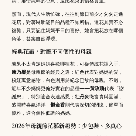
媽，那份純粹的心意，遠比花束的價格貴重。
然而，現代人生活忙碌，往往到節日前夕才匆匆走進
花店，對著琳瑯滿目的品種不知所措。選花其實不必
複雜，只要記住媽媽平日的喜好、她會把花放在哪個
角落，答案自然浮現。
經典花語，對應不同個性的母親
若果不太肯定媽媽喜歡哪種花，可從傳統花語入手。
康乃馨
是母親節的經典之選：紅色代表對媽媽的愛，
粉紅寓意感謝，白色則用於紀念已故的母親。不過，
近年不少媽媽更偏好實在的品種——
黃玫瑰
代表「謝
謝您」，特別適合表達感恩；
牡丹
象徵富貴與圓滿，
盛開時喜氣洋洋；
鬱金香
則代表深切的關懷，簡單而
優雅，適合個性低調的媽媽。
2026年母親節花藝新趨勢：少包裝、多真心