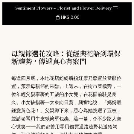
Skip
Sentiment Flowers – Florist and Flower Delivery
to
HK$ 0.00
content
母親節選花攻略：從經典花語到環保
新趨勢，傳遞真心有竅門
每逢四月底，本地花店紛紛將粉紅康乃馨置於當眼位
置，預示母親節的來臨。上週末，在街市菜檔旁，一
位年輕父親牽著約五歲的小女兒，在花攤前駐足良
久。小女孩指著一大束向日葵，興奮地說：「媽媽最
鍾意黃色花！」父親蹲下來，悉心為她挑選了五枝，
並請老闆用牛皮紙簡單包裹。這一幕，令不少路人會
心微笑——我們都曾用零用錢買過路邊野花送給媽