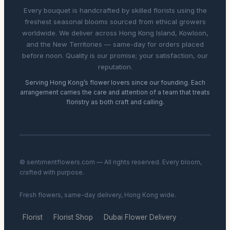
Every bouquet is handcrafted by skilled florists using the
freshest seasonal blooms sourced from ethical growers
worldwide. We deliver across Hong Kong Island, Kowloon,
and the New Territories — same-day for orders placed
before noon. Quality is our promise; your satisfaction, our
reputation.
Serving Hong Kong’s flower lovers since our founding. Each
arrangement carries the care and attention of a team that treats
floristry as both craft and calling.
© sentimentflowers.com — All rights reserved. Every bloom,
crafted with purpose.
Fresh flowers, same-day delivery, Hong Kong wide.
Florist
Florist Shop
Dubai Flower Delivery
·
·
·