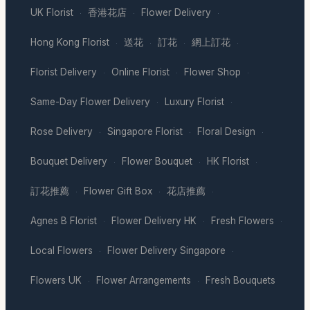
UK Florist
香港花店
Flower Delivery
·
·
·
Hong Kong Florist
送花
訂花
網上訂花
·
·
·
·
Florist Delivery
Online Florist
Flower Shop
·
·
·
Same-Day Flower Delivery
Luxury Florist
·
·
Rose Delivery
Singapore Florist
Floral Design
·
·
·
Bouquet Delivery
Flower Bouquet
HK Florist
·
·
·
訂花推薦
Flower Gift Box
花店推薦
·
·
·
Agnes B Florist
Flower Delivery HK
Fresh Flowers
·
·
·
Local Flowers
Flower Delivery Singapore
·
·
Flowers UK
Flower Arrangements
Fresh Bouquets
·
·