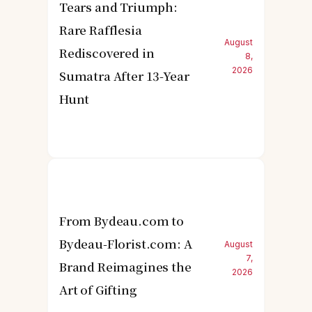
Tears and Triumph:
Rare Rafflesia
August
Rediscovered in
8,
2026
Sumatra After 13-Year
Hunt
From Bydeau.com to
Bydeau-Florist.com: A
August
7,
Brand Reimagines the
2026
Art of Gifting