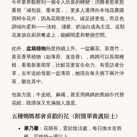
今年業界觀察到一個令人欣喜的轉變：消費者愈來愈
重視「減包裝、重本質」。更多人選擇向本地花農購
買時令花卉，因為花期更持久、碳足跡更低，而且色
調傾向柔和——淡粉、淺紫、奶油白成為主流。這類
花束放在廚房餐桌上，能瞬間柔和整個空間。
此外，
盆栽植物
熱度持續上升。一盆蘭花、富貴竹，
甚至香草植物（如薄荷、迷迭香），媽媽可以長期種
植，看着新葉萌芽，比鮮花更富生命力。有受訪者分
享，去年送給母親一盆薄荷，她現在每天摘下兩片沖
茶，樂在其中。
包裝方面，牛皮紙、麻繩，甚至用媽媽的舊絲巾代替
花紙，既環保又充滿個人溫度。
五種媽媽都會喜歡的花（附簡單養護貼士）
康乃馨
：花期長，置於陰涼處，每日換水並剪
根，可維持一週以上。