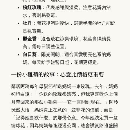
粉紅玫瑰
：代表感謝與溫柔。注意花瓣勿沾
水，否則易發霉。
牡丹
：開花後凋謝較快，選購半開的牡丹能延
長觀賞期。
鬱金香
：適合放在涼爽環境，花莖會繼續長
高，需每日調整位置。
向日葵
：陽光開朗，適合喜愛明亮色系的媽
媽。每天給予短暫日照，花期更穩定。
一份小雛菊的故事：心意比價格更重要
鄰居阿玲每年母親節都送媽媽一束玫瑰。去年，媽媽
卻坦白說：「你送的玫瑰很漂亮，但我更喜歡你上個
月帶回來的那盆小雛菊——它一直開到現在。」阿玲
恍然大悟：媽媽真正在意的，並非花的價值，而是
「記得她喜歡什麼」的那份心意。今年她決定買一盆
繡球花，因為媽媽每逢經過公園，總會讚賞路邊盛開