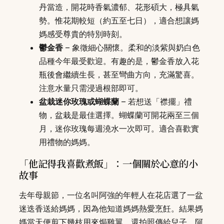
丹當造，開花時香氣濃郁、花形碩大，極具氣
勢。惟花期較短（約五至七日），適合想讓媽
媽感受尊貴的特別時刻。
鬱金香
– 象徵細心關懷。柔和的淡紫與奶白色
品種今年最受歡迎。有趣的是，鬱金香放入花
瓶後會繼續生長，甚至彎曲方向，充滿驚喜。
注意水量只需浸過根部即可。
盆栽迷你玫瑰或蝴蝶蘭
– 若想送「襟擺」禮
物，盆栽是最佳選擇。蝴蝶蘭可開花兩至三個
月，迷你玫瑰每週澆水一次即可。適合喜歡實
用禮物的媽媽。
「他記得我喜歡煮飯」：一個關於心意的小
故事
去年母親節，一位名叫阿強的年輕人在花店選了一盆
迷迭香送給媽媽，因為他知道媽媽熱愛烹飪。結果媽
媽當天便剪下幾枝用來焗雞翼，還拍照傳給兒子。阿