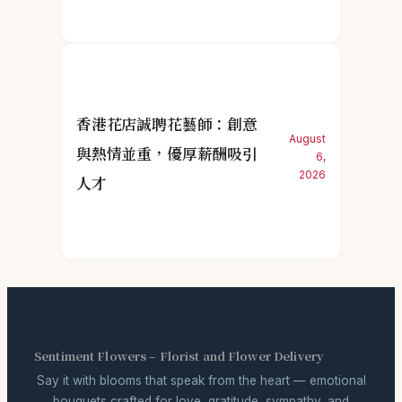
香港花店誠聘花藝師：創意
August
與熱情並重，優厚薪酬吸引
6,
2026
人才
Sentiment Flowers – Florist and Flower Delivery
Say it with blooms that speak from the heart — emotional
bouquets crafted for love, gratitude, sympathy, and