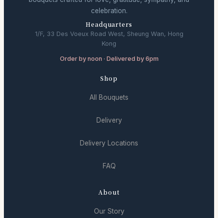
celebration.
Headquarters
1/F, 33 Des Voeux Road West, Sheung Wan, Hong
Kong
Order by noon · Delivered by 6pm
Shop
All Bouquets
Delivery
Delivery Locations
FAQ
About
Our Story