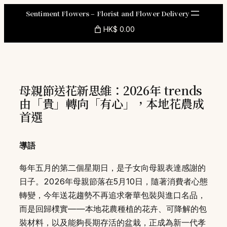
Skip
Sentiment Flowers – Florist and Flower Delivery
to
HK$ 0.00
content
母親節送花新思維：2026年 trends
由「貴」轉向「有心」，本地花農成
首選
導語
每年五月的第二個星期日，是子女向母親表達感謝的
日子。2026年母親節落在5月10日，隨著消費者心態
轉變，今年送花趨勢不再追求奢華包裝與進口名品，
而是回歸樸實——本地花農種植的花卉、可降解的包
裝材料，以及能夠長期存活的盆栽，正成為新一代孝