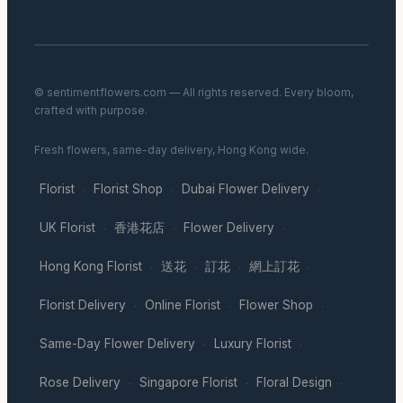
© sentimentflowers.com — All rights reserved. Every bloom,
crafted with purpose.
Fresh flowers, same-day delivery, Hong Kong wide.
Florist
Florist Shop
Dubai Flower Delivery
·
·
·
UK Florist
香港花店
Flower Delivery
·
·
·
Hong Kong Florist
送花
訂花
網上訂花
·
·
·
·
Florist Delivery
Online Florist
Flower Shop
·
·
·
Same-Day Flower Delivery
Luxury Florist
·
·
Rose Delivery
Singapore Florist
Floral Design
·
·
·