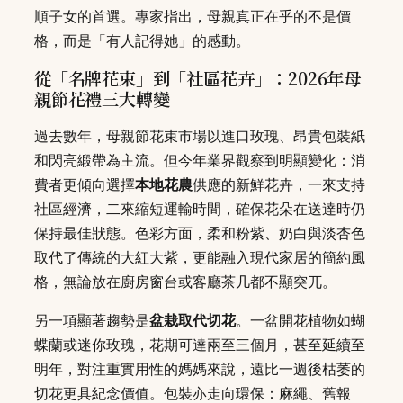
順子女的首選。專家指出，母親真正在乎的不是價
格，而是「有人記得她」的感動。
從「名牌花束」到「社區花卉」：2026年母
親節花禮三大轉變
過去數年，母親節花束市場以進口玫瑰、昂貴包裝紙
和閃亮緞帶為主流。但今年業界觀察到明顯變化：消
費者更傾向選擇
本地花農
供應的新鮮花卉，一來支持
社區經濟，二來縮短運輸時間，確保花朵在送達時仍
保持最佳狀態。色彩方面，柔和粉紫、奶白與淡杏色
取代了傳統的大紅大紫，更能融入現代家居的簡約風
格，無論放在廚房窗台或客廳茶几都不顯突兀。
另一項顯著趨勢是
盆栽取代切花
。一盆開花植物如蝴
蝶蘭或迷你玫瑰，花期可達兩至三個月，甚至延續至
明年，對注重實用性的媽媽來說，遠比一週後枯萎的
切花更具紀念價值。包裝亦走向環保：麻繩、舊報