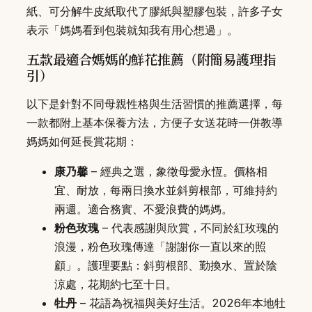
紙、可分解牛皮紙取代了膠紙與塑膠包裝，許多子女
表示「媽媽看到包裝就知我有用心想過」。
五款最適合媽媽的鮮花推薦（附簡易護理指
引）
以下是針對不同母親性格與生活習慣的推薦選擇，每
一款都附上基本保養方法，方便子女送花時一併教導
媽媽如何延長賞花期：
康乃馨
– 經典之選，象徵母愛永恆。價格相
宜、耐放，每兩日換水並斜剪根部，可維持約
兩週。適合務實、不愛浪費的媽媽。
粉色玫瑰
– 代表感謝與欣賞，不同於紅玫瑰的
浪漫，粉色玫瑰傳達「謝謝你一直以來的照
顧」。護理要點：斜剪根部、勤換水、置於陰
涼處，花期約七至十日。
牡丹
– 花語為祝福與美好生活。2026年本地牡