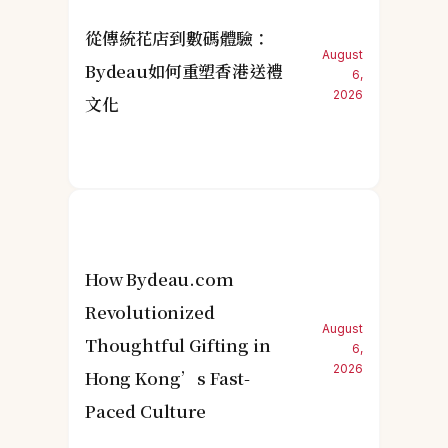
從傳統花店到數碼體驗：
August
Bydeau如何重塑香港送禮
6,
2026
文化
How Bydeau.com
Revolutionized
August
Thoughtful Gifting in
6,
2026
Hong Kong’s Fast-
Paced Culture