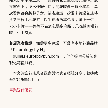
如果仍拿不定主意，一盆
長壽花
是最穩妥的選擇。放
在窗台上，澆水便能生長，開花時像一群小星星，每
次看到都會想起子女。業者建議，趁週末路過花店時
挑選三枝本地花卉，以牛皮紙簡單包裹，附上一張手
寫小卡片——媽媽不在於包裝多高級，只在於你選花
時，心中有她。
花店業者資訊
：如需更多建議，可參考本地花藝品牌
「Fleurology by H」
（dubai.fleurologybyh.com），他們提供母親節客
製化花禮服務。
（本文綜合花店業者觀察與消費者經驗分享，數據截
至2026年4月。）
畢業送什麼花