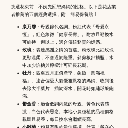
挑選花束前，不妨先回想媽媽的性格。以下是花店業
者推薦的五個經典選擇，附上簡易保養貼士：
康乃馨
：母親節代名詞。粉紅代表「母愛永
恆」，紅色象徵「健康長壽」。耐放且勤換水
可維持一週以上，適合傳統務實的媽媽。
玫瑰
：表達感謝之情的首選。粉玫瑰比紅玫瑰
更顯溫柔，不會過於隆重。斜剪根部插瓶，水
中加少許糖與檸檬汁可延長花期。
牡丹
：四至五月正值產季，象徵「圓滿祝
福」。適合偏愛大氣優雅風格的媽媽。收到後
去除大半葉片，插於深水，開花時如繡球般飽
滿。
鬱金香
：適合低調內斂的母親。黃色代表感
激，白色代表思念。本地小農種植的品種價格
親民且易養，每日換水會繼續長高。
小雛菊
：預算有限的最佳選擇，代表「藏在心