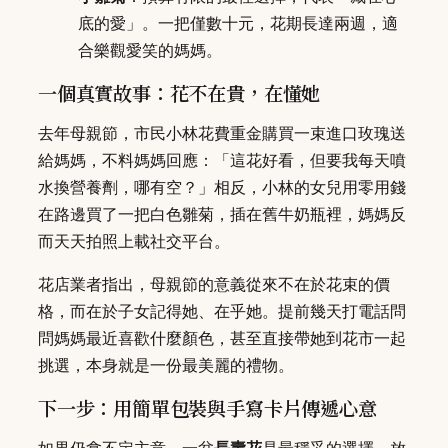
底的愛」。一把僅數十元，花期長達兩週，適
合樂觀愛笑的媽媽。
一個真實故事：花不在貴，在懂她
去年母親節，市民小林花費重金購買一束進口玫瑰送
給媽媽，不料媽媽回應：「這花好看，但要我每天噴
水換營養劑，哪有空？」相反，小林的女兒用零用錢
在路邊買了一把白色雛菊，插在舊牛奶瓶裡，媽媽反
而天天拍照上載社交平台。
花店業者指出，母親節的意義從來不在於花束的價
格，而在於子女記得她、在乎她。提前幾天打電話問
問媽媽最近喜歡什麼顏色，甚至直接帶她到花市一起
挑選，本身就是一份最美麗的禮物。
下一步：用簡單包裝與手寫卡片傳遞心意