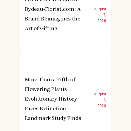
Bydeau-Florist.com: A
August
7,
Brand Reimagines the
2026
Art of Gifting
More Than a Fifth of
Flowering Plants’
August
Evolutionary History
7,
2026
Faces Extinction,
Landmark Study Finds