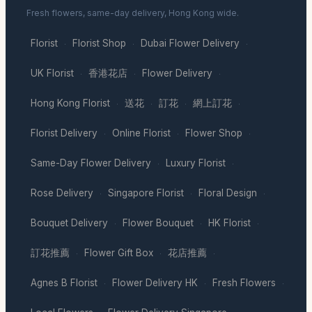
Fresh flowers, same-day delivery, Hong Kong wide.
Florist
Florist Shop
Dubai Flower Delivery
·
·
·
UK Florist
香港花店
Flower Delivery
·
·
·
Hong Kong Florist
送花
訂花
網上訂花
·
·
·
·
Florist Delivery
Online Florist
Flower Shop
·
·
·
Same-Day Flower Delivery
Luxury Florist
·
·
Rose Delivery
Singapore Florist
Floral Design
·
·
·
Bouquet Delivery
Flower Bouquet
HK Florist
·
·
·
訂花推薦
Flower Gift Box
花店推薦
·
·
·
Agnes B Florist
Flower Delivery HK
Fresh Flowers
·
·
·