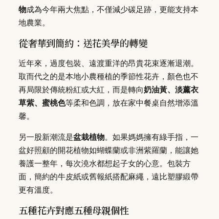
物
成為今年兩大焦點，不僅減少碳足跡，更能支持本
地農業。
從奢華到簡約：送花美學的轉變
近年來，過度包裝、遠渡重洋的昂貴花束逐漸退潮。
取而代之的是本地小農種植的季節性花卉，顏色也不
再局限於傳統粉紅或大紅，而是轉向
奶油黃、淡薰衣
草紫、蜜桃色
等柔和色調，放在家中餐桌自然增添溫
馨。
另一股新潮流是
盆栽植物
。如果媽媽擁有綠手指，一
盆好照顧的開花植物如蝴蝶蘭或非洲紫羅蘭，能讓她
養護一整年，每次澆水都想起子女的心意。包裝方
面，簡約的牛皮紙或舊報紙搭配麻繩，遠比塑膠緞帶
更有溫度。
五種花卉對應五種母親個性