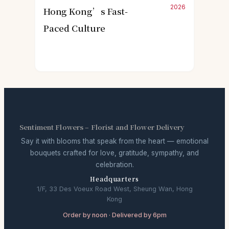
2026
Hong Kong’s Fast-
Paced Culture
Sentiment Flowers – Florist and Flower Delivery
Say it with blooms that speak from the heart — emotional
bouquets crafted for love, gratitude, sympathy, and
celebration.
Headquarters
1/F, 33 Des Voeux Road West, Sheung Wan, Hong
Kong
Order by noon · Delivered by 6pm