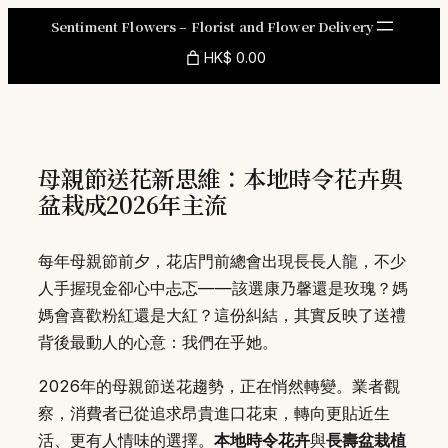
Skip
Sentiment Flowers – Florist and Flower Delivery
to
HK$ 0.00
content
母親節送花新思維：本地時令花卉與
盆栽成2026年主流
每年母親節前夕，花店門前總會出現長長人龍，不少
人手握現金卻心中忐忑——該選康乃馨還是玫瑰？媽
媽會喜歡粉紅還是大紅？這份糾結，其實反映了送禮
背後最動人的心意：我們在乎她。
2026年的母親節送花趨勢，正在悄然轉變。業者觀
察，消費者已從追求昂貴進口花束，轉向更貼近生
活、更有人情味的選擇。
本地時令花卉
與
長壽盆栽植