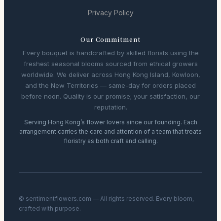
Privacy Policy
Our Commitment
Every bouquet is handcrafted by skilled florists using the
freshest seasonal blooms sourced from ethical growers
worldwide. We deliver across Hong Kong Island, Kowloon,
and the New Territories — same-day for orders placed
before noon. Quality is our promise; your satisfaction, our
reputation.
Serving Hong Kong’s flower lovers since our founding. Each
arrangement carries the care and attention of a team that treats
floristry as both craft and calling.
© sentimentflowers.com — All rights reserved. Every bloom,
crafted with purpose.