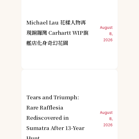
Michael Lau 花樣人物再
August
現銅鑼灣 Carhartt WIP旗
8,
2026
艦店化身奇幻花園
Tears and Triumph:
Rare Rafflesia
August
Rediscovered in
8,
2026
Sumatra After 13-Year
Hunt