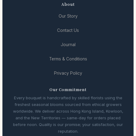
About
Our Story
Contact Us
Journal
Terms & Conditions
Privacy Policy
Our Commitment
Every bouquet is handcrafted by skilled florists using the
freshest seasonal blooms sourced from ethical growers
worldwide. We deliver across Hong Kong Island, Kowloon,
and the New Territories — same-day for orders placed
before noon. Quality is our promise; your satisfaction, our
reputation.