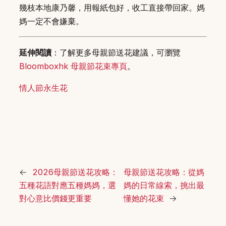
幾枝本地康乃馨，用報紙包好，收工直接帶回家。媽
媽一定不會嫌棄。
延伸閱讀
：了解更多母親節送花建議，可瀏覽
Bloomboxhk 母親節花束專頁
。
情人節永生花
←
2026母親節送花攻略：
母親節送花攻略：從媽
五種花語對應五種媽媽，選
媽的日常線索，挑出最
對心意比價錢更重要
懂她的花束
→