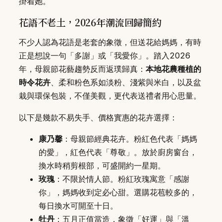
掛着她。
花語不老土，2026年潮流回歸簡約
不少人認為花語是老套的象徵，但送花給媽媽，有時
正是想說一句「多謝」或「我愛你」。踏入2026
年，母親節花藝趨勢反而返璞歸真：
本地花農種植的
時令花卉
、柔和粉色系如淡粉、淺紫與米白，以及盆
栽與環保包裝，不僅美觀，更代表送禮者用心思量。
以下是幾款不易失手、價格實惠的花卉選擇：
康乃馨
：母親節經典花卉。粉紅色代表「媽媽
的愛」，紅色代表「尊敬」。放於廚房窗台，
換水時稍剪根部，可盛開約一星期。
玫瑰
：不限於情人節。粉紅玫瑰寓意「感謝
你」，媽媽收到定必心甜。選購花苞較多的，
每日換水可開至十日。
牡丹
：五月正值當造，象徵「好運」與「溫