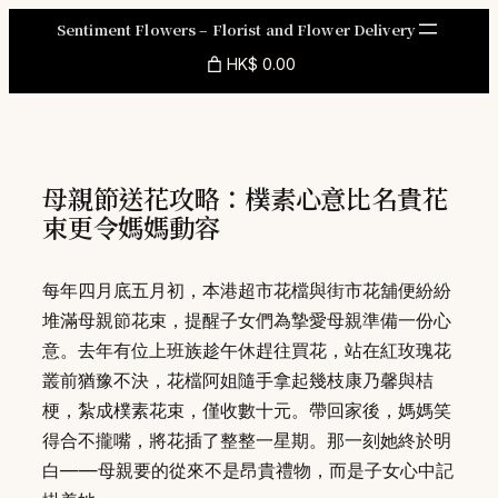
Skip
Sentiment Flowers – Florist and Flower Delivery
to
HK$ 0.00
content
母親節送花攻略：樸素心意比名貴花
束更令媽媽動容
每年四月底五月初，本港超市花檔與街市花舖便紛紛
堆滿母親節花束，提醒子女們為摯愛母親準備一份心
意。去年有位上班族趁午休趕往買花，站在紅玫瑰花
叢前猶豫不決，花檔阿姐隨手拿起幾枝康乃馨與桔
梗，紮成樸素花束，僅收數十元。帶回家後，媽媽笑
得合不攏嘴，將花插了整整一星期。那一刻她終於明
白——母親要的從來不是昂貴禮物，而是子女心中記