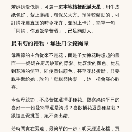
若媽媽愛低調，可選一束
本地桔梗配滿天星
，用牛皮
紙包好，紮上麻繩，環保又大方。預算較鬆動的，可
訂購花農直送的時令花卉，並附上卡片，簡單一句
「阿媽，你煮飯辛苦晒」，已足夠動人。
最重要的禮物，無法用金錢衡量
母親節的主角從來不是花，而是子女揀花時想起的畫
面——媽媽在廚房炒菜的背影、她喜愛的顏色、她見
到花時的笑容。即使買錯顏色，甚至花枝折斷，只要
親手遞給她，說句「母親節快樂」，她一樣會滿心歡
喜。
今個母親節，不必苦惱選擇哪種花。觀察媽媽平日的
喜好——她愛簡單還是誇張？喜歡插花還是種盆栽？
跟隨直覺挑選，絕不會出錯。
若時間實在緊迫，最簡單的一步：明天經過花檔，買