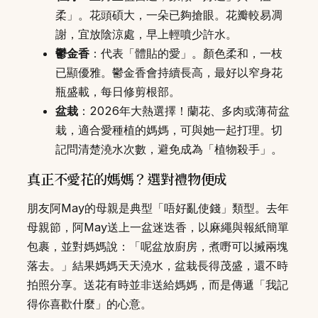
柔」。花頭碩大，一朵已夠搶眼。花瓣較易凋
謝，宜放陰涼處，早上輕噴少許水。
鬱金香
：代表「體貼的愛」。顏色柔和，一枝
已顯優雅。鬱金香會持續長高，最好以窄身花
瓶盛載，每日修剪根部。
盆栽
：2026年大熱選擇！蘭花、多肉或薄荷盆
栽，適合愛種植的媽媽，可與她一起打理。切
記問清楚澆水次數，避免成為「植物殺手」。
真正不愛花的媽媽？選對禮物便成
朋友阿May的母親是典型「唔好亂使錢」類型。去年
母親節，阿May送上一盆迷迭香，以麻繩與報紙簡單
包裹，並對媽媽說：「呢盆放廚房，煮嘢可以搣兩塊
落去。」結果媽媽天天澆水，盆栽長得茂盛，還不時
拍照分享。送花有時並非送給媽媽，而是傳遞「我記
得你喜歡什麼」的心意。