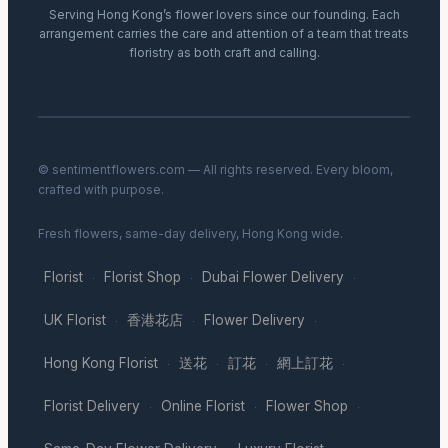
Serving Hong Kong’s flower lovers since our founding. Each
arrangement carries the care and attention of a team that treats
floristry as both craft and calling.
© sentimentflowers.com — All rights reserved. Every bloom,
crafted with purpose.
Fresh flowers, same-day delivery, Hong Kong wide.
Florist
Florist Shop
Dubai Flower Delivery
·
·
·
UK Florist
香港花店
Flower Delivery
·
·
·
Hong Kong Florist
送花
訂花
網上訂花
·
·
·
·
Florist Delivery
Online Florist
Flower Shop
·
·
·