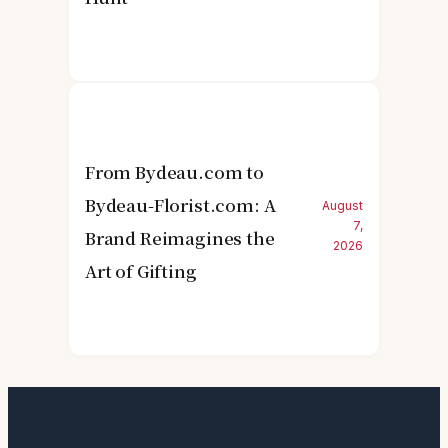
From Bydeau.com to
Bydeau-Florist.com: A
August
7,
Brand Reimagines the
2026
Art of Gifting