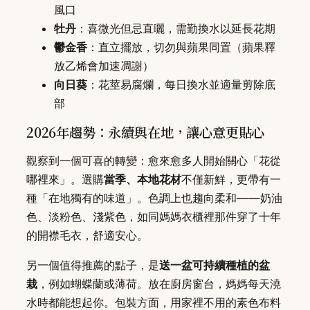
風口
牡丹
：喜微光但忌直曬，需勤換水以延長花期
鬱金香
：直立擺放，切勿與蘋果同置（蘋果釋
放乙烯會加速凋謝）
向日葵
：花莖易腐爛，每日換水並適量剪除底
部
2026年趨勢：永續與在地，讓心意更貼心
觀察到一個可喜的轉變：愈來愈多人開始關心「花從
哪裡來」。選購
當季、本地花材
不僅新鮮，更帶有一
種「在地獨有的味道」。色調上也趨向柔和——奶油
色、淡粉色、淺紫色，如同媽媽衣櫃裡那件穿了十年
的開襟毛衣，舒適安心。
另一個值得推薦的點子，是
送一盆可持續種植的盆
栽
，例如蝴蝶蘭或薄荷。放在廚房窗台，媽媽每天澆
水時都能想起你。包裝方面，用家裡不用的素色布料