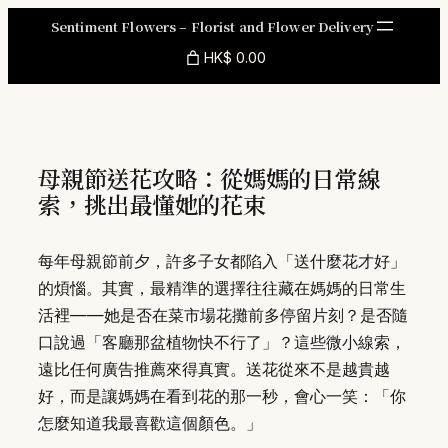
Skip
Sentiment Flowers – Florist and Flower Delivery
to
HK$ 0.00
content
母親節送花攻略：從媽媽的日常線
索，挑出最懂她的花束
每年母親節前夕，許多子女都陷入「送什麼花才好」
的煩惱。其實，最精準的選擇往往藏在媽媽的日常生
活裡——她是否在菜市場花攤前多停留片刻？是否隨
口說過「客廳那盆植物快不行了」？這些微小線索，
遠比任何廣告推薦來得真實。送花從來不是越貴越
好，而是讓媽媽在看到花的那一秒，會心一笑：「你
怎麼知道我最喜歡這個顏色。」