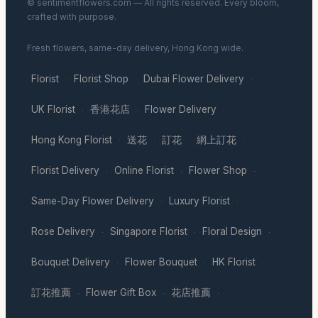
© sentimentflowers.com — All rights reserved. Every bloom,
crafted with purpose.
Fresh flowers, same-day delivery, Hong Kong wide.
Florist
Florist Shop
Dubai Flower Delivery
·
·
·
UK Florist
香港花店
Flower Delivery
·
·
·
Hong Kong Florist
送花
訂花
網上訂花
·
·
·
·
Florist Delivery
Online Florist
Flower Shop
·
·
·
Same-Day Flower Delivery
Luxury Florist
·
·
Rose Delivery
Singapore Florist
Floral Design
·
·
·
Bouquet Delivery
Flower Bouquet
HK Florist
·
·
·
訂花推薦
Flower Gift Box
花店推薦
·
·
·