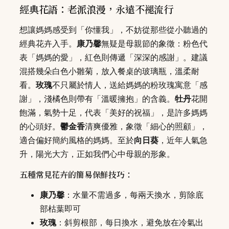
經典花語：老派浪漫，永遠不褪流行
想讓媽媽感受到「你懂我」，不妨從那些從小聽過的
經典花卉入手。
康乃馨
無疑是母親節的象徵：粉色代
表「媽媽的愛」，紅色則傳遞「深深的感謝」。建議
混搭幾朵白色小雛菊，放入餐桌的玻璃瓶，溫柔耐
看。
玫瑰
不只屬於情人，送給媽媽的粉玫瑰寓意「感
謝」，淺橘色則帶有「溫暖擁抱」的含義。
牡丹
花開
飽滿，氣勢十足，代表「美好的祝福」，是許多媽媽
的心頭好。
鬱金香
清爽優雅，象徵「細心的照顧」，
適合偏好簡約風格的媽媽。至於
向日葵
，近年人氣急
升，陽光大方，正如我們心中母親的形象。
五種常見花卉的簡易保鮮技巧：
康乃馨
：水量不需過多，每兩天換水，剪除底
部枯葉即可
玫瑰
：斜剪根部，每日換水，避免放在冷氣出