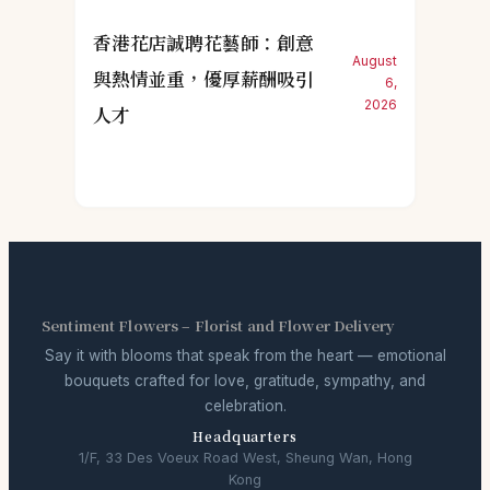
香港花店誠聘花藝師：創意
August
與熱情並重，優厚薪酬吸引
6,
2026
人才
Sentiment Flowers – Florist and Flower Delivery
Say it with blooms that speak from the heart — emotional
bouquets crafted for love, gratitude, sympathy, and
celebration.
Headquarters
1/F, 33 Des Voeux Road West, Sheung Wan, Hong
Kong