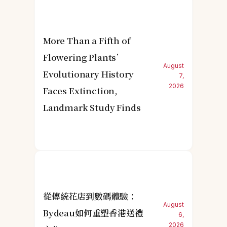
More Than a Fifth of
Flowering Plants’
August
Evolutionary History
7,
2026
Faces Extinction,
Landmark Study Finds
從傳統花店到數碼體驗：
August
Bydeau如何重塑香港送禮
6,
2026