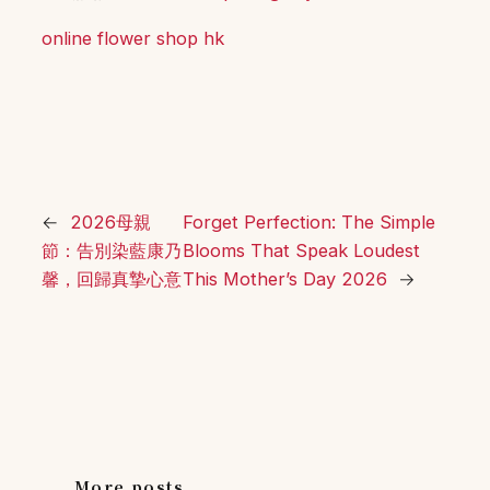
online flower shop hk
←
2026母親
Forget Perfection: The Simple
節：告別染藍康乃
Blooms That Speak Loudest
馨，回歸真摯心意
This Mother’s Day 2026
→
More posts