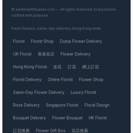
© sentimentflowers.com — All rights reserved. Every bloom,
crafted with purpose.
Fresh flowers, same-day delivery, Hong Kong wide.
Florist
Florist Shop
Dubai Flower Delivery
·
·
·
UK Florist
香港花店
Flower Delivery
·
·
·
Hong Kong Florist
送花
訂花
網上訂花
·
·
·
·
Florist Delivery
Online Florist
Flower Shop
·
·
·
Same-Day Flower Delivery
Luxury Florist
·
·
Rose Delivery
Singapore Florist
Floral Design
·
·
·
Bouquet Delivery
Flower Bouquet
HK Florist
·
·
·
訂花推薦
Flower Gift Box
花店推薦
·
·
·