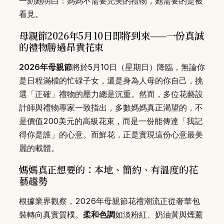
一刻她明白：媽媽不需要完美的禮物，她需要的是被
看見。
母親節2026年5月10日即將到來——一份真誠
的禮物勝過昂貴花束
2026年母親節
將於5月10日（星期日）降臨，無論你
是日程滿檔的忙碌子女，還是身為人母的你自己，挑
選「正確」禮物的壓力總是沉重。然而，多位花藝設
計師與禮物專家一致指出，多數媽媽真正渴望的，不
是價值200美元的高級花束，而是一份能傳達「我記
得你是誰」的心意。而鮮花，正是實現這份心意最美
麗的載體。
媽媽真正想要的：本地、簡約、有溫度的花
藝趨勢
根據業界觀察，2026年母親節花禮潮流正從奢華包
裝轉向真實質樸。
柔和色調
如淡粉紅、奶油黃與煙薰