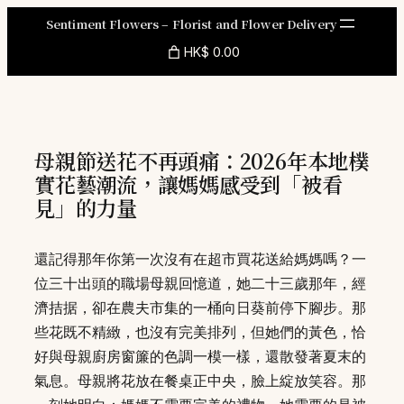
Skip
Sentiment Flowers – Florist and Flower Delivery
to
HK$ 0.00
content
母親節送花不再頭痛：2026年本地樸
實花藝潮流，讓媽媽感受到「被看
見」的力量
還記得那年你第一次沒有在超市買花送給媽媽嗎？一
位三十出頭的職場母親回憶道，她二十三歲那年，經
濟拮据，卻在農夫市集的一桶向日葵前停下腳步。那
些花既不精緻，也沒有完美排列，但她們的黃色，恰
好與母親廚房窗簾的色調一模一樣，還散發著夏末的
氣息。母親將花放在餐桌正中央，臉上綻放笑容。那