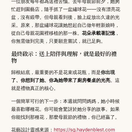
一位朋友每年都為送禮苦惱。去年母親節前夕，她匆
忙趕到園藝店，隨手抓了一盆繡球花——沒有漂亮花
盆，沒有緞帶。但母親看到後，臉上綻放出久違的光
采。原來，那盆繡球花讓她想起自己做年輕新娘時，
從自己母親花園裡移植的那一株。
花朵承載著記憶
，
你無需做到完美，只要願意嘗試，就已足夠。
最終啟示：送上陪伴與理解，就是最好的禮
物
歸根結底，最重要的不是花束或花瓶，而是
你出現
了、你想到了她、你為她帶來了廚房餐桌的光亮
。這
就是禮物真正的核心。
一個簡單可行的下一步：本週就問問媽媽，她小時候
最喜歡哪種花。你可能會驚訝於她分享的故事。如果
你能找到那種花，那麼母親節的禮物，你已經贏了。
花藝設計靈感來源：
https://sg.haydenblest.com