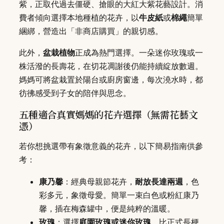
紫，正取代過去僵硬、搶眼的大紅大紫花藝設計。消
費者傾向選擇本地種植的花卉，以
牛皮紙
或
棉繩
簡單
綑綁，營造出「非商店購買」的親切感。
此外，
盆栽植物
正成為熱門選擇。一朵迷你玫瑰或一
株活潑的長壽花，在切花凋謝後仍能持續綻放數週。
媽媽可將盆栽置於陽台或廚房窗邊，每次澆水時，都
彷彿感受到子女的陪伴與思念。
五種適合真實媽媽的花卉選擇（無需花藝文
憑）
若你想挑選帶有象徵意義的花卉，以下簡易指南供參
考：
康乃馨
：經典母親節花卉，
耐放長達兩週
，色
彩多元，象徵母愛。簡單一束白色或粉紅康乃
馨，插在梅森罐中，便是純粹的溫暖。
玫瑰
：選擇
庭園玫瑰或迷你玫瑰
，比正式長梗