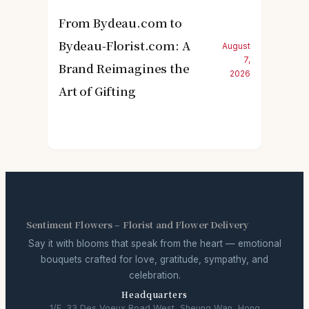
From Bydeau.com to
Bydeau-Florist.com: A
August
7,
Brand Reimagines the
2026
Art of Gifting
Sentiment Flowers – Florist and Flower Delivery
Say it with blooms that speak from the heart — emotional
bouquets crafted for love, gratitude, sympathy, and
celebration.
Headquarters
1/F, 33 Des Voeux Road West, Sheung Wan, Hong