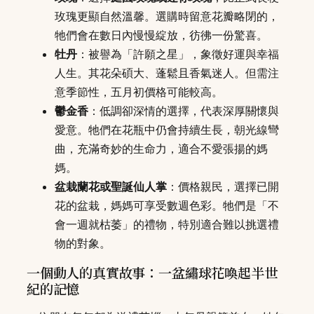
玫瑰更顯自然溫馨。選購時留意花瓣略閉的，
牠們會在數日內慢慢綻放，彷彿一份驚喜。
牡丹
：被譽為「許願之星」，象徵好運與幸福
人生。其花朵碩大、蓬鬆且香氣迷人。但需注
意季節性，五月初價格可能較高。
鬱金香
：低調卻深情的選擇，代表深厚關懷與
愛意。牠們在花瓶中仍會持續生長，朝光線彎
曲，充滿奇妙的生命力，適合不愛張揚的媽
媽。
盆栽蘭花或聖誕仙人掌
：價格親民，選擇已開
花的盆栽，媽媽可享受數週色彩。牠們是「不
會一週就枯萎」的禮物，特別適合難以挑選禮
物的對象。
一個動人的真實故事：一盆繡球花喚起半世
紀的記憶