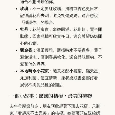
適合不想出錯的你。
玫瑰
：不一定要紅玫瑰。淺粉或杏色更日常，
記得請花店去刺，避免扎傷媽媽。適合想說
「謝謝你」的場合。
牡丹
：花開富貴，象徵圓滿。花期短，買半開
狀態，回家瓶插可欣賞多日。適合希望媽媽開
心的心意。
鬱金香
：溫柔優雅。瓶插時水不要過多，葉子
避免浸泡，否則容易軟化。適合品味簡約、不
愛花俏的媽媽。
本地時令小花束
：隨意搭配小雛菊、滿天星、
尤加利葉，便宜清新，擺餐桌或書桌都好看，
展現不拘泥品種的體貼。
一個小故事：皺皺的桔梗，最美的禮物
去年母親節前夕，朋友阿欣趕著下班去花店，只剩一
束「看起來不太完美」的桔梗。她硬著頭皮送給媽