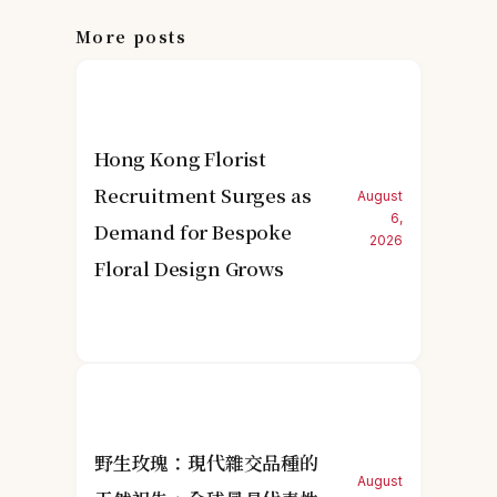
More posts
Hong Kong Florist
Recruitment Surges as
August
6,
Demand for Bespoke
2026
Floral Design Grows
野生玫瑰：現代雜交品種的
August