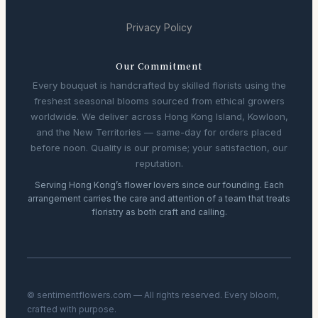
Privacy Policy
Our Commitment
Every bouquet is handcrafted by skilled florists using the
freshest seasonal blooms sourced from ethical growers
worldwide. We deliver across Hong Kong Island, Kowloon,
and the New Territories — same-day for orders placed
before noon. Quality is our promise; your satisfaction, our
reputation.
Serving Hong Kong’s flower lovers since our founding. Each
arrangement carries the care and attention of a team that treats
floristry as both craft and calling.
© sentimentflowers.com — All rights reserved. Every bloom,
crafted with purpose.