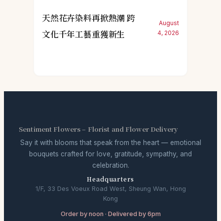
天然花卉染料再掀熱潮 跨
August
文化千年工藝重獲新生
4, 2026
Sentiment Flowers – Florist and Flower Delivery
Say it with blooms that speak from the heart — emotional
bouquets crafted for love, gratitude, sympathy, and
celebration.
Headquarters
1/F, 33 Des Voeux Road West, Sheung Wan, Hong
Kong
Order by noon · Delivered by 6pm