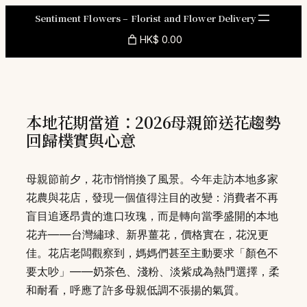
Skip
Sentiment Flowers – Florist and Flower Delivery
to
HK$ 0.00
content
本地花期當道：2026母親節送花趨勢
回歸樸實與心意
母親節前夕，花市悄悄換了風景。今年走訪本地多家
花農與花店，發現一個值得注目的改變：消費者不再
盲目追逐昂貴的進口玫瑰，而是轉向當季盛開的本地
花卉——台灣繡球、新界薑花，價格實在，花況更
佳。花店老闆觀察到，媽媽們甚至主動要求「顏色不
要太吵」——奶茶色、淺粉、淡紫成為熱門選擇，柔
和耐看，呼應了許多母親低調不張揚的氣質。