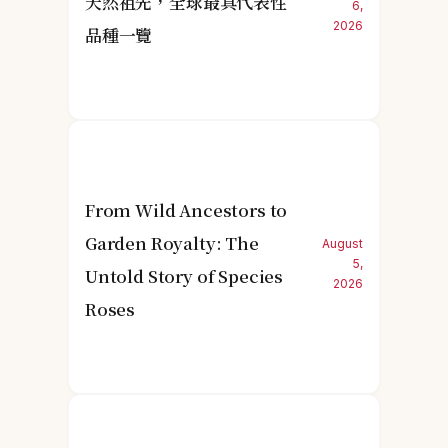
天然祖先，全球最具代表性
6,
2026
品種一覽
From Wild Ancestors to
Garden Royalty: The
August
5,
Untold Story of Species
2026
Roses