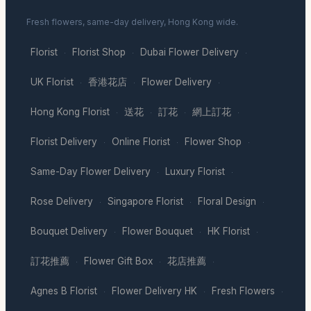
Fresh flowers, same-day delivery, Hong Kong wide.
Florist
Florist Shop
Dubai Flower Delivery
·
·
·
UK Florist
香港花店
Flower Delivery
·
·
·
Hong Kong Florist
送花
訂花
網上訂花
·
·
·
·
Florist Delivery
Online Florist
Flower Shop
·
·
·
Same-Day Flower Delivery
Luxury Florist
·
·
Rose Delivery
Singapore Florist
Floral Design
·
·
·
Bouquet Delivery
Flower Bouquet
HK Florist
·
·
·
訂花推薦
Flower Gift Box
花店推薦
·
·
·
Agnes B Florist
Flower Delivery HK
Fresh Flowers
·
·
·