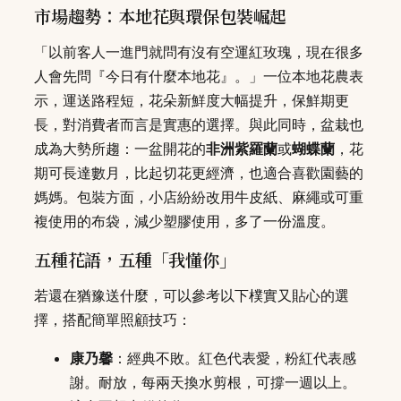
市場趨勢：本地花與環保包裝崛起
「以前客人一進門就問有沒有空運紅玫瑰，現在很多
人會先問『今日有什麼本地花』。」一位本地花農表
示，運送路程短，花朵新鮮度大幅提升，保鮮期更
長，對消費者而言是實惠的選擇。與此同時，盆栽也
成為大勢所趨：一盆開花的
非洲紫羅蘭
或
蝴蝶蘭
，花
期可長達數月，比起切花更經濟，也適合喜歡園藝的
媽媽。包裝方面，小店紛紛改用牛皮紙、麻繩或可重
複使用的布袋，減少塑膠使用，多了一份溫度。
五種花語，五種「我懂你」
若還在猶豫送什麼，可以參考以下樸實又貼心的選
擇，搭配簡單照顧技巧：
康乃馨
：經典不敗。紅色代表愛，粉紅代表感
謝。耐放，每兩天換水剪根，可撐一週以上。