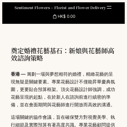
Skip
Sentiment Flowers – Florist and Flower Delivery
to
HK$ 0.00
content
奠定婚禮花藝基石：新娘與花藝師高
效諮詢策略
香港 —
籌劃一場與夢想相符的婚禮，精緻花藝的呈
現無疑是關鍵要素。專業花藝設計不僅能昇華慶典氛
圍，更要貼合預算框架。頂尖花藝設計師強調，成功
花藝呈現的起點，在於新人在諮詢前進行縝密的準
備，並在會面期間與花藝師進行開放而高效的溝通。
這場關鍵的協作會議，旨在確保雙方對視覺美學、執
行細節及實際預算有著高度共識。專業花藝顧問提供