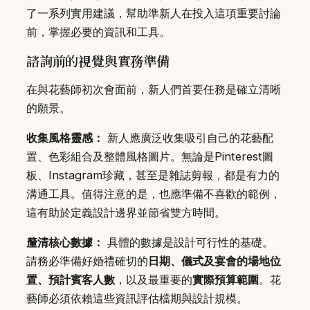
了一系列實用建議，幫助準新人在投入這項重要討論
前，掌握必要的資訊和工具。
諮詢前的視覺與實務準備
在與花藝師初次會面前，新人們首要任務是確立清晰
的願景。
收集風格靈感：
新人應廣泛收集吸引自己的花藝配
置、色彩組合及整體風格圖片。無論是Pinterest圖
板、Instagram珍藏，甚至是雜誌剪報，都是有力的
溝通工具。值得注意的是，也應準備不喜歡的範例，
這有助於定義設計邊界並節省雙方時間。
釐清核心數據：
具體的數據是設計可行性的基礎。
請務必準備好婚禮確切的
日期、儀式及宴會的場地位
置、預計賓客人數
，以及最重要的
實際預算範圍
。花
藝師必須依賴這些資訊評估檔期與設計規模。