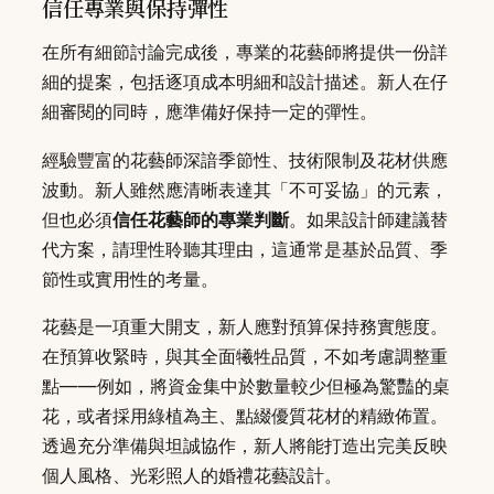
信任專業與保持彈性
在所有細節討論完成後，專業的花藝師將提供一份詳
細的提案，包括逐項成本明細和設計描述。新人在仔
細審閱的同時，應準備好保持一定的彈性。
經驗豐富的花藝師深諳季節性、技術限制及花材供應
波動。新人雖然應清晰表達其「不可妥協」的元素，
但也必須
信任花藝師的專業判斷
。如果設計師建議替
代方案，請理性聆聽其理由，這通常是基於品質、季
節性或實用性的考量。
花藝是一項重大開支，新人應對預算保持務實態度。
在預算收緊時，與其全面犧牲品質，不如考慮調整重
點——例如，將資金集中於數量較少但極為驚豔的桌
花，或者採用綠植為主、點綴優質花材的精緻佈置。
透過充分準備與坦誠協作，新人將能打造出完美反映
個人風格、光彩照人的婚禮花藝設計。