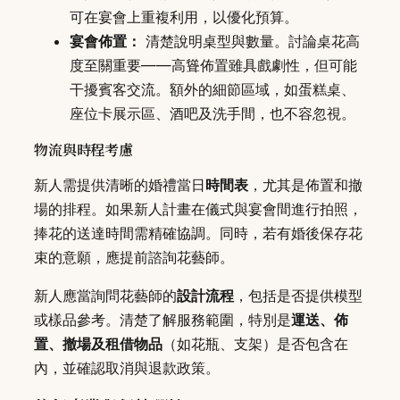
可在宴會上重複利用，以優化預算。
宴會佈置：
清楚說明桌型與數量。討論桌花高
度至關重要——高聳佈置雖具戲劇性，但可能
干擾賓客交流。額外的細節區域，如蛋糕桌、
座位卡展示區、酒吧及洗手間，也不容忽視。
物流與時程考慮
新人需提供清晰的婚禮當日
時間表
，尤其是佈置和撤
場的排程。如果新人計畫在儀式與宴會間進行拍照，
捧花的送達時間需精確協調。同時，若有婚後保存花
束的意願，應提前諮詢花藝師。
新人應當詢問花藝師的
設計流程
，包括是否提供模型
或樣品參考。清楚了解服務範圍，特別是
運送、佈
置、撤場及租借物品
（如花瓶、支架）是否包含在
內，並確認取消與退款政策。