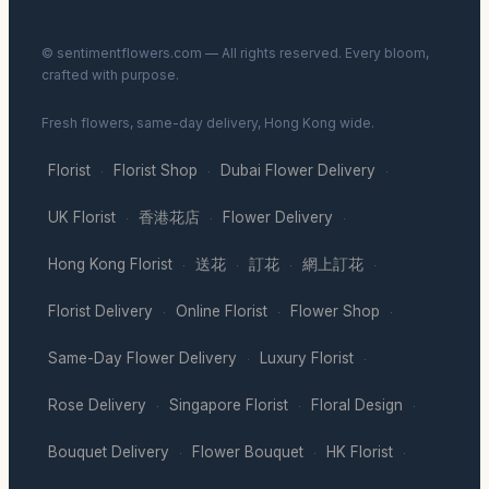
© sentimentflowers.com — All rights reserved. Every bloom,
crafted with purpose.
Fresh flowers, same-day delivery, Hong Kong wide.
Florist
Florist Shop
Dubai Flower Delivery
·
·
·
UK Florist
香港花店
Flower Delivery
·
·
·
Hong Kong Florist
送花
訂花
網上訂花
·
·
·
·
Florist Delivery
Online Florist
Flower Shop
·
·
·
Same-Day Flower Delivery
Luxury Florist
·
·
Rose Delivery
Singapore Florist
Floral Design
·
·
·
Bouquet Delivery
Flower Bouquet
HK Florist
·
·
·