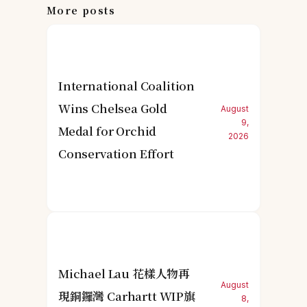
More posts
International Coalition
Wins Chelsea Gold
August
9,
Medal for Orchid
2026
Conservation Effort
Michael Lau 花樣人物再
August
現銅鑼灣 Carhartt WIP旗
8,