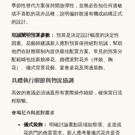
季節性替代方案保持開放彈性，並務必告知任何過敏
或不喜歡的花卉品種，說明偏好散漫有機或結構正式
的設計。
坦誠闡明預算參數：
預算是決定設計幅度的決定性
因素。花藝師建議新人應對預算保持絕對坦誠，幫助
他們在財務限制內提供最佳配置方案。常見的預算分
配範疇包括新娘捧花、婚禮派對花卉（伴娘、胸
花）、儀式背景花藝、宴會桌花及周邊裝飾。
具體執行細節與物流協調
高效的會議必須涵蓋所有實際操作細節，確保當日流
程順暢。
會場花卉與派對需求
儀式裝飾：
明確討論重點區域如祭壇、走道或
花拱門的佈置需求。新人應考量儀式花卉是否