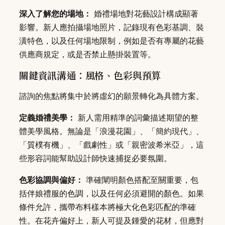
深入了解您的場地：
婚禮場地對花藝設計構成顯著
影響。新人應拍攝場地照片，記錄現有色彩基調、裝
潢特色，以及任何場地限制，例如是否有專屬的花藝
供應商規定，或是否禁止懸掛裝置等。
關鍵資訊溝通：風格、色彩與預算
諮詢的焦點將集中於將虛幻的願景轉化為具體方案。
定義婚禮美學：
新人需用精準的詞彙描述期望的整
體美學風格。無論是「浪漫花園」、「簡約現代」、
「質樸有機」、「戲劇性」或「親密波希米亞」，這
些形容詞能幫助設計師快速捕捉必要氛圍。
色彩協調與偏好：
準確闡明顏色搭配至關重要，包
括伴娘禮服的色調，以及任何必須避開的顏色。如果
條件允許，攜帶布料樣本將極大化色彩匹配的準確
性。在花卉偏好上，新人可提及鍾愛的花材，但應對