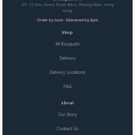
1/F, 33 Des Voeux Road West, Sheung Wan, Hong
Kong
Order by noon · Delivered by 6pm
Shop
All Bouquets
Delivery
Delivery Locations
FAQ
About
Our Story
Contact Us