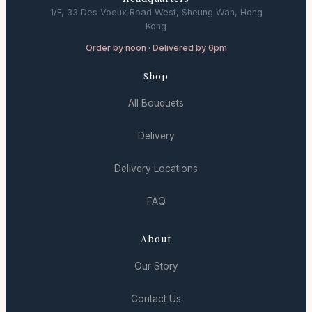
1/F, 33 Des Voeux Road West, Sheung Wan, Hong
Kong
Order by noon · Delivered by 6pm
Shop
All Bouquets
Delivery
Delivery Locations
FAQ
About
Our Story
Contact Us