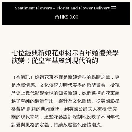
Skip
Sentiment Flowers – Florist and Flower Delivery
to
HK$ 0.00
content
七位經典新娘花束揭示百年婚禮美學
演變：從皇室華麗到現代簡約
（香港訊）婚禮花束不僅是新娘造型的點睛之筆，更
是承載情感、文化傳統與時代美學的微型畫卷。檢視
歷史上數代影響全球的知名新娘，她們選擇的花束超
越了單純的裝飾作用，躍升為文化圖標。從美國影星
格蕾絲·凱莉的典雅垂墜，到英國公爵夫人梅根·馬克
爾的現代簡約，這些花藝設計深刻地反映了不同年代
對愛與風格的定義，持續啟發當代婚禮潮流。