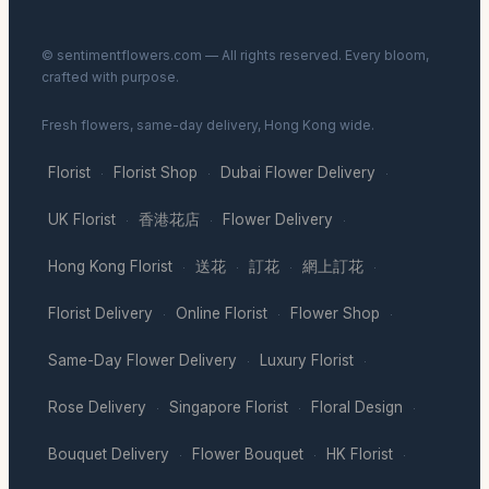
© sentimentflowers.com — All rights reserved. Every bloom,
crafted with purpose.
Fresh flowers, same-day delivery, Hong Kong wide.
Florist
Florist Shop
Dubai Flower Delivery
·
·
·
UK Florist
香港花店
Flower Delivery
·
·
·
Hong Kong Florist
送花
訂花
網上訂花
·
·
·
·
Florist Delivery
Online Florist
Flower Shop
·
·
·
Same-Day Flower Delivery
Luxury Florist
·
·
Rose Delivery
Singapore Florist
Floral Design
·
·
·
Bouquet Delivery
Flower Bouquet
HK Florist
·
·
·