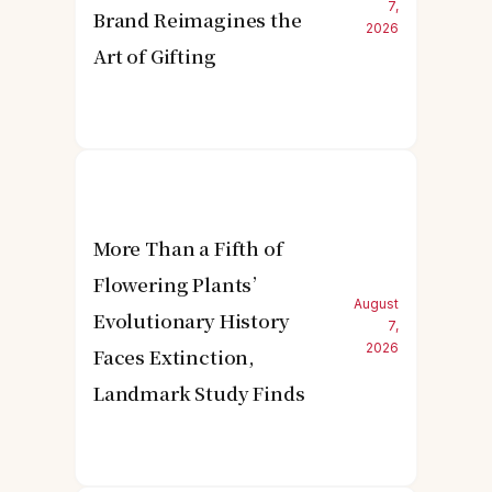
7,
Brand Reimagines the
2026
Art of Gifting
More Than a Fifth of
Flowering Plants’
August
Evolutionary History
7,
2026
Faces Extinction,
Landmark Study Finds