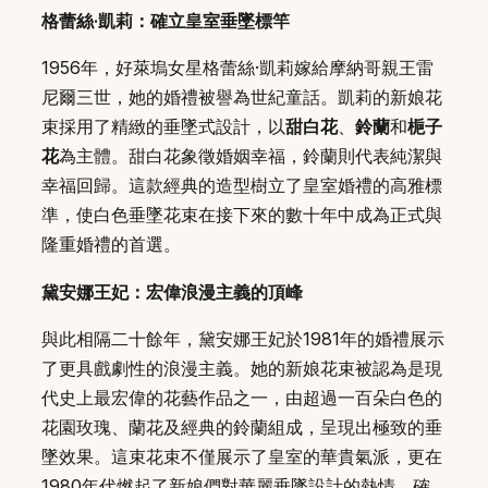
格蕾絲·凱莉：確立皇室垂墜標竿
1956年，好萊塢女星格蕾絲·凱莉嫁給摩納哥親王雷
尼爾三世，她的婚禮被譽為世紀童話。凱莉的新娘花
束採用了精緻的垂墜式設計，以
甜白花
、
鈴蘭
和
梔子
花
為主體。甜白花象徵婚姻幸福，鈴蘭則代表純潔與
幸福回歸。這款經典的造型樹立了皇室婚禮的高雅標
準，使白色垂墜花束在接下來的數十年中成為正式與
隆重婚禮的首選。
黛安娜王妃：宏偉浪漫主義的頂峰
與此相隔二十餘年，黛安娜王妃於1981年的婚禮展示
了更具戲劇性的浪漫主義。她的新娘花束被認為是現
代史上最宏偉的花藝作品之一，由超過一百朵白色的
花園玫瑰、蘭花及經典的鈴蘭組成，呈現出極致的垂
墜效果。這束花束不僅展示了皇室的華貴氣派，更在
1980年代燃起了新娘們對華麗垂墜設計的熱情，確