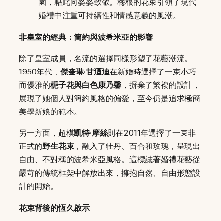
園，藉此向婆婆致敬。梅根的花束引領了現代
婚禮中注重可持續性和情感意義的風潮。
非皇室的經典：簡約與波希米亞的影響
除了皇室成員，名流的選擇同樣形塑了花藝潮流。
1950年代，
傑奎琳·甘迺迪
在新婚時選擇了一束小巧
而優雅的
梔子花與白色康乃馨
，摒棄了繁複的設計，
展現了她個人對簡約風格的偏愛，至今仍是追求極簡
美學新娘的範本。
另一方面，超模
凱特·摩絲
則在2011年選擇了一束非
正式的
野生花束
，融入了牡丹、百合和玫瑰，呈現出
自由、不對稱的波希米亞風格。這標誌著婚禮花藝從
嚴苛的傳統框架中解放出來，擁抱自然、自由形態設
計的開始。
花束背後的恆久啟示