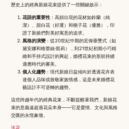
歷史上的經典新娘花束提供了一些關鍵啟示：
花語的重要性
：高頻出現的花材如鈴蘭（純
潔）、甜白花（好運）和梔子花（優雅），印
證了新娘們對美好寓意的追求。
風格的演變
：從20世紀中期的宏偉垂墜式（如
黛安娜和格蕾絲·凱莉），到21世紀初期小巧精
緻和手持式設計的興起，婚禮花束的形狀持續
適應時代的審美。
個人化趨勢
：現代新娘日益傾向於透過花卉表
達個人品味或致敬家族情感，這是未來婚禮花
藝設計不可逆轉的趨勢。
這些跨越年代的經典花束，不斷提醒著我們，新娘花
束的意義遠超過花朵本身——它是愛情、文化與風格
交匯的永恆象徵。
送花