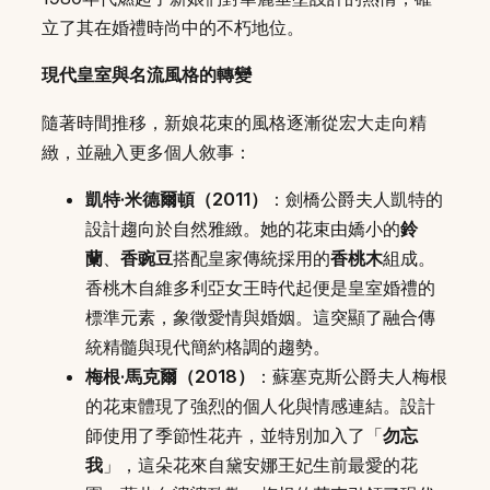
立了其在婚禮時尚中的不朽地位。
現代皇室與名流風格的轉變
隨著時間推移，新娘花束的風格逐漸從宏大走向精
緻，並融入更多個人敘事：
凱特·米德爾頓（2011）
：劍橋公爵夫人凱特的
設計趨向於自然雅緻。她的花束由嬌小的
鈴
蘭
、
香豌豆
搭配皇家傳統採用的
香桃木
組成。
香桃木自維多利亞女王時代起便是皇室婚禮的
標準元素，象徵愛情與婚姻。這突顯了融合傳
統精髓與現代簡約格調的趨勢。
梅根·馬克爾（2018）
：蘇塞克斯公爵夫人梅根
的花束體現了強烈的個人化與情感連結。設計
師使用了季節性花卉，並特別加入了「
勿忘
我
」，這朵花來自黛安娜王妃生前最愛的花