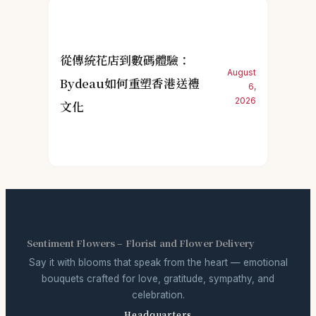
從傳統花店到數碼體驗：
August
Bydeau如何重塑香港送禮
6,
2026
文化
Sentiment Flowers – Florist and Flower Delivery
Say it with blooms that speak from the heart — emotional
bouquets crafted for love, gratitude, sympathy, and
celebration.
Headquarters