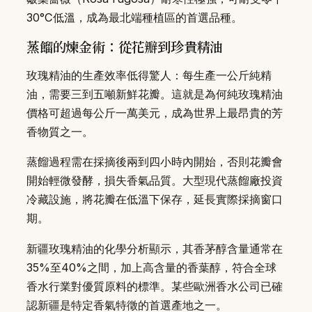
30°C低溫，成為最北端種植區的首選品種。
蒸餾的煉金術：從花瓣到珍貴精油
玫瑰精油的生產效率低得驚人：每生產一公斤純精
油，需要三到五噸新鮮花瓣。這就是為何純玫瑰精油
價格可超過每公斤一萬美元，成為世界上最昂貴的芳
香物質之一。
蒸餾過程需在採摘後兩到四小時內開始，否則花瓣會
開始輕微發酵，損失香氣品質。大型現代蒸餾廠投資
冷藏設施，將花瓣在低溫下保存，延長實際採摘窗口
期。
新疆玫瑰精油的化學分析顯示，其香茅醇含量通常在
35%至40%之間，加上高含量的香葉醇，符合全球
香水行業對優質原料的標準。某些歐洲香水公司已確
認新疆是特定香氣特徵的首選產地之一。