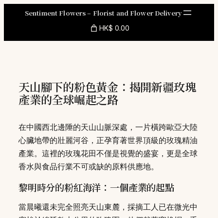
Skip
Sentiment Flowers – Florist and Flower Delivery
to
HK$ 0.00
content
天山腳下的粉色黃金：揭開新疆玫瑰
產業的全球崛起之路
在中國西北邊陲的天山山脈深處，一片橫跨歐亞大陸
心臟地帶的壯麗河谷，正孕育著世界頂級的玫瑰精油
產業。這裡的玫瑰花田不僅是視覺的盛宴，更是全球
香水與食品行業不可或缺的原料供應地。
黎明時分的粉紅海洋：一個產業的起點
當晨曦還未完全照亮天山東麓，採摘工人已在微光中