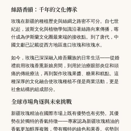
絲路香韻：千年的文化傳承
玫瑰在新疆的種植歷史與絲綢之路密不可分。自七世
紀起，波斯文化與植物學知識沿著絲路向東傳播，喀
什成為伊斯蘭文化圈最東端的接收點。到了唐代，中
國文獻已記載從西方地區進口玫瑰和玫瑰水。
如今，玫瑰已深深融入維吾爾族的日常生活——從婚
禮前用玫瑰香熏新娘房間，到用於治療眼部炎症和頭
痛的傳統療法，再到製作玫瑰果醬、糖果和糕點。這
種深厚的文化融合使玫瑰種植不僅是商業活動，更是
社會結構的組成部分。
全球市場角逐與未來挑戰
新疆玫瑰精油在國際市場上既有優勢也有劣勢。其優
勢在於獨特的香氣特徵——專家認為新疆玫瑰精油的
香氣更加醇厚複雜，帶有獨特的綠色和果香。劣勢則