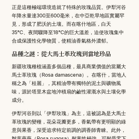
正是這種極端環境造就了特殊的玫瑰品質。伊犁河谷
年降水量達300至600毫米，在中亞乾旱地區實屬罕
見，形成了肥沃的土壤。而在喀什地區，白天
35°C、夜間驟降至18°C的巨大溫差，迫使玫瑰集中
合成保護性化學物質，使精油香氣格外濃郁。
品種之謎：從大馬士革玫瑰到當地珍品
新疆玫瑰種植涵蓋多個品種，最具商業價值的當屬大
馬士革玫瑰（Rosa damascena）。在喀什，當地人
稱之為「桂麗」，其精油帶有獨特的泥土與礦物風
味，源於塔里木盆地沖積扇的鹼性灌溉水與土壤化學
成分。
伊犁河谷則以「伊犁玫瑰」為主，這被認為是大馬士
革玫瑰的變種，花朵花瓣更多，香氣帶有更明顯的綠
意與果香，深受追求特定前調的調香師青睞。此外，
皺葉薔薇（Rosa rugosa）耐寒性極強，可耐受零下