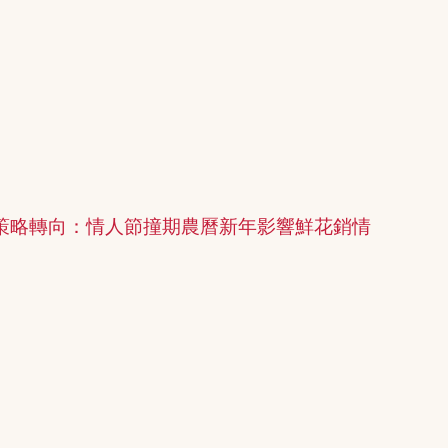
策略轉向：情人節撞期農曆新年影響鮮花銷情