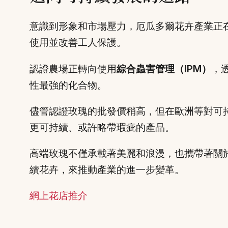
意識到形象和市場壓力，厄瓜多爾花卉產業正在推動
使用並改善工人保護。
認證農場正轉向使用
綜合蟲害管理（IPM）
，
性最強的化合物。
儘管認證玫瑰的批發價稍高，但在歐洲等對可
更可持續、或許略帶瑕疵的產品。
高端玫瑰不僅承載著美麗和浪漫，也攜帶著關
續花卉，來推動產業的進一步變革。
網上花店推介