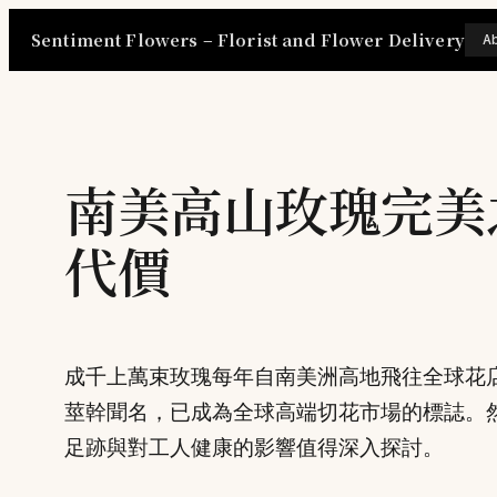
Skip
Sentiment Flowers – Florist and Flower Delivery
A
to
content
南美高山玫瑰完美
代價
成千上萬束玫瑰每年自南美洲高地飛往全球花
莖幹聞名，已成為全球高端切花市場的標誌。
足跡與對工人健康的影響值得深入探討。