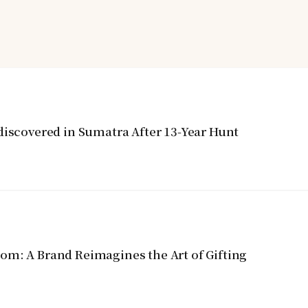
discovered in Sumatra After 13-Year Hunt
om: A Brand Reimagines the Art of Gifting