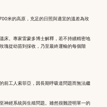
700米的高原，充足的日照與適宜的溫差為玫
溫床。專家雷蒙多博士解釋，若不持續精密地
玫瑰從幼苗到採收，乃至最終運輸的每個階
的前工人索菲亞，因長期呼吸道問題而無法繼
至神經系統與生殖問題。雖然很難證明單一的