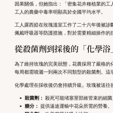
因果關係，但她指出：「密集花卉種植業的工
工人的農藥中毒率明顯高於全國平均水平。
工人露西婭在玫瑰溫室工作了二十六年後被診
佩戴呼吸器等防護措施，對於需要精細操作的
從殺菌劑到採後的「化學浴
為了維持玫瑰的完美狀態，花農採用了嚴格的
每周都需噴灑一到兩次不同類型的殺菌劑。這
化學處理在採收後仍會持續升級。玫瑰被送往
殺菌劑：
殺死可能堵塞莖部維管束的細菌
糖分：
提供遠途運輸中花朵所需的營養。